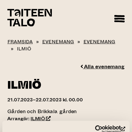
sisältöön
FRAMSIDA
»
EVENEMANG
»
EVENEMANG
»
ILMIÖ
Alla evenemang
ILMIÖ
21.07.2023–22.07.2023 kl. 00.00
Gården och Brikkala gården
(leder till annan webbtjänst)
Arrangör:
ILMIÖ