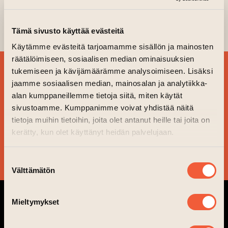
ILMIÖ är musik, konst, liv – och
(le
verkligen ett evenemang för hela
staden.
Tämä sivusto käyttää evästeitä
Käytämme evästeitä tarjoamamme sisällön ja mainosten
räätälöimiseen, sosiaalisen median ominaisuuksien
BESTÄLL VÅRT
tukemiseen ja kävijämäärämme analysoimiseen. Lisäksi
jaamme sosiaalisen median, mainosalan ja analytiikka-
NYHETSBREV OCH
alan kumppaneillemme tietoja siitä, miten käytät
FÖLJ VAD SOM ÄR PÅ
sivustoamme. Kumppanimme voivat yhdistää näitä
GÅNG!
tietoja muihin tietoihin, joita olet antanut heille tai joita on
kerätty, kun olet käyttänyt heidän palvelujaan.
JA TACK!
Suostumuksen
Välttämätön
valinta
Mieltymykset