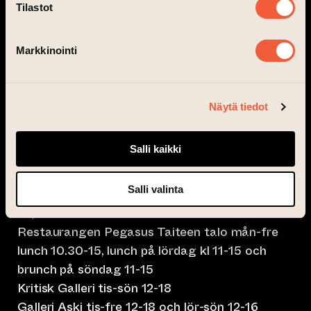
Tilastot
Markkinointi
info@taiteentalo.fi
Konstens hus, Nunnegatan 4, 20700 Åbo
Näytä tiedot
Konstens hus i Åbo har öppet vid
evenemang
Konstens Hus Magasin öppna tis-tor kl 15-23,
Salli kaikki
fre-lör kl 15-01.30
Salli valinta
Café Elephanten sön-mån 10-20, tis-tor klo 10-
23, fre-lör klo 10-01.30
Restaurangen Pegasus Taiteen talo mån-fre
lunch 10.30-15, lunch på lördag kl 11-15 och
brunch på söndag 11-15
Kritisk Galleri tis-sön 12-18
Galleri Aski tis-fre 12-18 och lör-sön 12-16