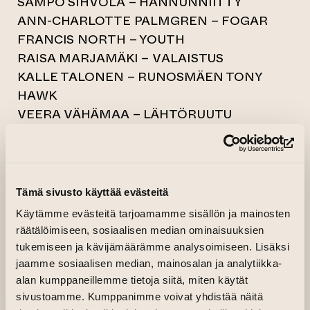
SAMPO SIHVOLA – HANNUNNIITTY
ANN-CHARLOTTE PALMGREN – FOGAR
FRANCIS NORTH – YOUTH
RAISA MARJAMÄKI – VALAISTUS
KALLE TALONEN – RUNOSMÄEN TONY
HAWK
VEERA VÄHÄMAA – LÄHTÖRUUTU
On the Area
(op
22.00-02.00 VIDEO INSTALLATIONS –
Tämä sivusto käyttää evästeitä
JAAJAA
Käytämme evästeitä tarjoamamme sisällön ja mainosten
HELMEN SALAISUUS – MARKO ERÄLINNA
räätälöimiseen, sosiaalisen median ominaisuuksien
ALUETAIDE MINJA TUOMISALO AND
tukemiseen ja kävijämäärämme analysoimiseen. Lisäksi
jaamme sosiaalisen median, mainosalan ja analytiikka-
JOHANNA TUOMINEN
alan kumppaneillemme tietoja siitä, miten käytät
LIIKKEELLINEN PERFORMANSSI – ANNA
sivustoamme. Kumppanimme voivat yhdistää näitä
JOLMA