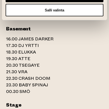
21.45 MUSCULAR
23.45 ELIA LOMBARDINI
Salli valinta
00.30 DETALJI
Basement
16.00 JAMES DARKER
17.30 DJ YRTTI
18.30 ELUKKA
19.30 ATTE
20.30 TSEGAYE
21.30 VRA
22.30 CRASH DOOM
23.30 BABY SPINAJ
00.30 SMÖ
Stage