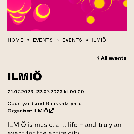
HOME
»
EVENTS
»
EVENTS
»
ILMIÖ
All events
ILMIÖ
21.07.2023–22.07.2023 kl. 00.00
Courtyard and Brinkkala yard
(opens an external website)
Organiser:
ILMIÖ
ILMIÖ is music, art, life – and truly an
event for the entire city.