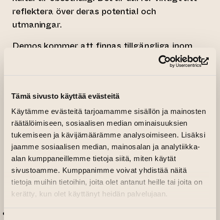
reflektera över deras potential och
utmaningar.
Demos kommer att finnas tillgängliga inom
områden som bild- och scenkonst, med
(le
konkreta exempel på hur tekniken kan
tillämpas. Deltagande i virtuell verklighet är
Tämä sivusto käyttää evästeitä
möjligt med utrustning på plats, men
personliga enheter är också tillåtna: du kan till
Käytämme evästeitä tarjoamamme sisällön ja mainosten
räätälöimiseen, sosiaalisen median ominaisuuksien
exempel delta med en mobiltelefon eller
tukemiseen ja kävijämäärämme analysoimiseen. Lisäksi
surfplatta, eller till och med genom att ta med
jaamme sosiaalisen median, mainosalan ja analytiikka-
din egen bärbara dator. För de yngre
alan kumppaneillemme tietoja siitä, miten käytät
familjemedlemmarna finns National Gallery’s
sivustoamme. Kumppanimme voivat yhdistää näitä
Art Heist-spel i Fortnite-miljö – så det finns
tietoja muihin tietoihin, joita olet antanut heille tai joita on
något för hela familjen att göra!
kerätty, kun olet käyttänyt heidän palvelujaan.
XR-stage
på Nationaloperan: upplev en ny