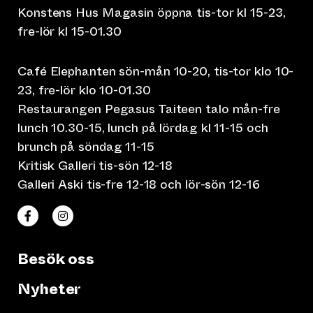
Konstens Hus Magasin öppna tis-tor kl 15-23,
fre-lör kl 15-01.30
Café Elephanten sön-mån 10-20, tis-tor klo 10-
23, fre-lör klo 10-01.30
Restaurangen Pegasus Taiteen talo mån-fre
lunch 10.30-15, lunch på lördag kl 11-15 och
brunch på söndag 11-15
Kritisk Galleri tis-sön 12-18
Galleri Aski tis-fre 12-18 och lör-sön 12-16
(leder till annan webbtjänst)
(leder till annan webbtjänst)
Taiteen talo Facebookissa
Taiteen talo Instagramissa
Besök oss
Nyheter