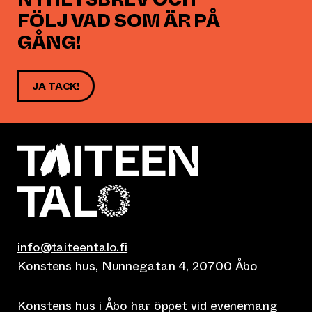
FÖLJ VAD SOM ÄR PÅ
GÅNG!
JA TACK!
info@taiteentalo.fi
Konstens hus, Nunnegatan 4, 20700 Åbo
Konstens hus i Åbo har öppet vid
evenemang