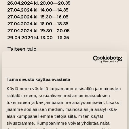
26.04.2024 kl. 20.00—20.35
27.04.2024 kl. 14.00—14.35
27.04.2024 kl. 15.30—16.05
27.04.2024 kl. 18.00—18.35
27.04.2024 kl. 19.30—20.05
29.04.2024 kl. 18.00—18.35
Taiteen talo
Arrangör:
Taiteen talo, Turun Kaupunginteatteri,
(leder till annan webbtjänst)
Åbo Svenska Teatern
(le
Larmet gick idag igen
Tämä sivusto käyttää evästeitä
Härnere finns plats för 30 personer
Käytämme evästeitä tarjoamamme sisällön ja mainosten
Du ser dig omkring
räätälöimiseen, sosiaalisen median ominaisuuksien
I hela Kiev finns det 4984 skyddsrum
tukemiseen ja kävijämäärämme analysoimiseen. Lisäksi
(…)
jaamme sosiaalisen median, mainosalan ja analytiikka-
alan kumppaneillemme tietoja siitä, miten käytät
sivustoamme. Kumppanimme voivat yhdistää näitä
(…) här är du någon annan,