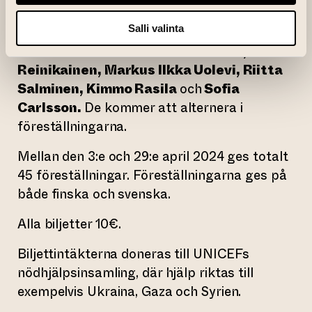
Åbo Stadsteater och Åbo Svenska Teater.
Salli valinta
Texten framförs av en skådespelare.
Medverkande är
Minna Hämäläinen, Ulla
Reinikainen, Markus Ilkka Uolevi, Riitta
Salminen, Kimmo Rasila
och
Sofia
Carlsson.
De kommer att alternera i
föreställningarna.
Mellan den 3:e och 29:e april 2024 ges totalt
45 föreställningar. Föreställningarna ges på
både finska och svenska.
Alla biljetter 10€.
Biljettintäkterna doneras till UNICEFs
nödhjälpsinsamling, där hjälp riktas till
exempelvis Ukraina, Gaza och Syrien.