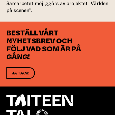
Samarbetet möjliggörs av projektet ”Världen
på scenen”.
BESTÄLL VÅRT
NYHETSBREV OCH
FÖLJ VAD SOM ÄR PÅ
GÅNG!
JA TACK!