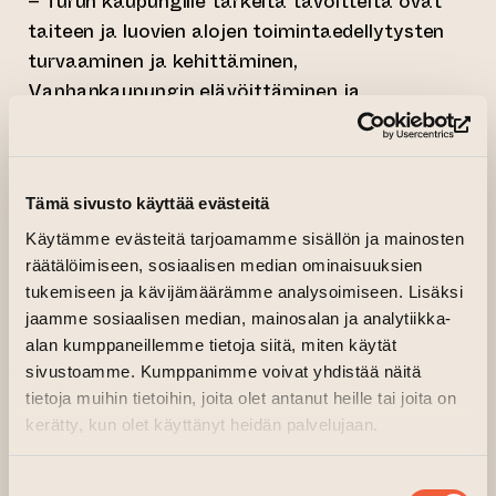
– Turun kaupungille tärkeitä tavoitteita ovat
taiteen ja luovien alojen toimintaedellytysten
turvaaminen ja kehittäminen,
Vanhankaupungin elävöittäminen ja
uudenlaisen toiminnan luominen Turkuun.
(si
Ammattitaiteilijoiden sekä luovien alojen
yritysten lisäksi alueen elävöittämiseen
Tämä sivusto käyttää evästeitä
tarvitaan muutakin kaupallista toimintaa,
pormestari
Minna Arve
kertoo kaupungin
Käytämme evästeitä tarjoamamme sisällön ja mainosten
räätälöimiseen, sosiaalisen median ominaisuuksien
strategisen kehittämisen tavoitteista.
tukemiseen ja kävijämäärämme analysoimiseen. Lisäksi
Yhteisissä keskusteluissa on haettu ratkaisua,
jaamme sosiaalisen median, mainosalan ja analytiikka-
jolla varmistetaan alueen ja Taiteen talo -
alan kumppaneillemme tietoja siitä, miten käytät
sivustoamme. Kumppanimme voivat yhdistää näitä
konseptin kehittäminen sekä avoimeen
tietoja muihin tietoihin, joita olet antanut heille tai joita on
yhteistyöhön ja läpinäkyvyyteen perustuva
kerätty, kun olet käyttänyt heidän palvelujaan.
toimintamalli.
– Yleishyödyllisen yhtiön perustamista
Suostumuksen