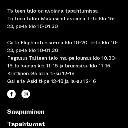
Taiteen talo on avoinna
tapahtumissa
Taiteen talon Makasiinit avoinna ti-to klo 15-
23, pe-la klo 15-01.30
Café Elephanten su-ma klo 10-20, ti-to klo 10-
23, pe-la klo 10-01.30
Pegasus Taiteen talo ma-pe lounas klo 10.30-
15, la lounas klo 11-15 ja brunssi su klo 11-15
Kriittinen Galleria ti-su 12-18
Galleria Aski ti-pe 12-18 ja la-su 12-16
(siirtyy toiseen verkkopalveluun)
(siirtyy toiseen verkkopalveluun)
Taiteen talo Facebookissa
Taiteen talo Instagramissa
Saapuminen
Tapahtumat