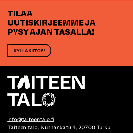
TILAA
UUTISKIRJEEMME JA
PYSY AJAN TASALLA!
KYLLÄ KIITOS!
info@taiteentalo.fi
Taiteen talo, Nunnankatu 4, 20700 Turku