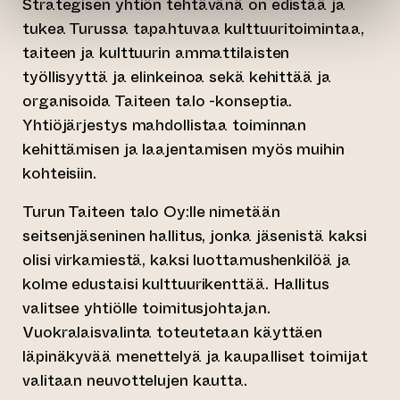
Strategisen yhtiön tehtävänä on edistää ja
tukea Turussa tapahtuvaa kulttuuritoimintaa,
taiteen ja kulttuurin ammattilaisten
työllisyyttä ja elinkeinoa sekä kehittää ja
organisoida Taiteen talo -konseptia.
Yhtiöjärjestys mahdollistaa toiminnan
kehittämisen ja laajentamisen myös muihin
kohteisiin.
Turun Taiteen talo Oy:lle nimetään
seitsenjäseninen hallitus, jonka jäsenistä kaksi
olisi virkamiestä, kaksi luottamushenkilöä ja
kolme edustaisi kulttuurikenttää. Hallitus
valitsee yhtiölle toimitusjohtajan.
Vuokralaisvalinta toteutetaan käyttäen
läpinäkyvää menettelyä ja kaupalliset toimijat
valitaan neuvottelujen kautta.