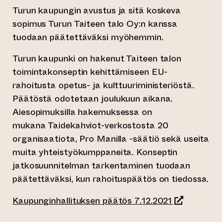
Turun kaupungin avustus ja sitä koskeva
sopimus Turun Taiteen talo Oy:n kanssa
tuodaan päätettäväksi myöhemmin.
Turun kaupunki on hakenut Taiteen talon
toimintakonseptin kehittämiseen EU-
rahoitusta opetus- ja kulttuuriministeriöstä.
Päätöstä odotetaan joulukuun aikana.
Aiesopimuksilla hakemuksessa on
mukana Taidekahviot-verkostosta 20
organisaatiota, Pro Manilla -säätiö sekä useita
muita yhteistyökumppaneita. Konseptin
jatkosuunnitelman tarkentaminen tuodaan
päätettäväksi, kun rahoituspäätös on tiedossa.
(siirtyy toi
Kaupunginhallituksen päätös 7.12.2021