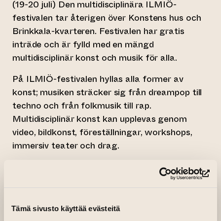
(19-20 juli) Den multidisciplinära ILMIÖ-
festivalen tar återigen över Konstens hus och
Brinkkala-kvarteren. Festivalen har gratis
inträde och är fylld med en mängd
multidisciplinär konst och musik för alla.
På ILMIÖ-festivalen hyllas alla former av
konst; musiken sträcker sig från dreampop till
techno och från folkmusik till rap.
Multidisciplinär konst kan upplevas genom
video, bildkonst, föreställningar, workshops,
immersiv teater och drag.
Nya programtillskott är Freshcode och
TYEMYY Kellari-lineup, Poutavirnas och
(le
Tuftiikkis workshops för barn och vuxna med
allt från plantering till maskintuftning och
Tämä sivusto käyttää evästeitä
sinnesupplevelser med lera, samt Flora and