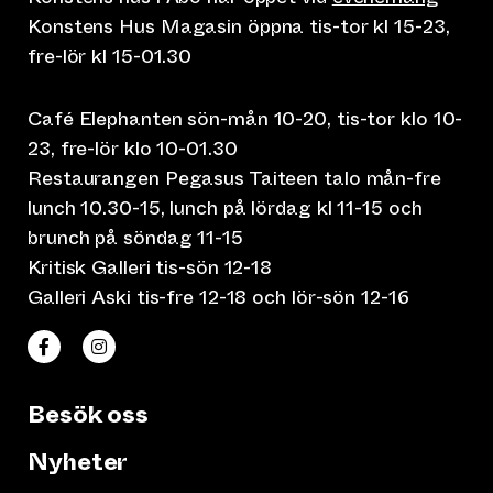
Konstens Hus Magasin öppna tis-tor kl 15-23,
fre-lör kl 15-01.30
Café Elephanten sön-mån 10-20, tis-tor klo 10-
23, fre-lör klo 10-01.30
Restaurangen Pegasus Taiteen talo mån-fre
lunch 10.30-15, lunch på lördag kl 11-15 och
brunch på söndag 11-15
Kritisk Galleri tis-sön 12-18
Galleri Aski tis-fre 12-18 och lör-sön 12-16
(leder till annan webbtjänst)
(leder till annan webbtjänst)
Taiteen talo Facebookissa
Taiteen talo Instagramissa
Besök oss
Nyheter