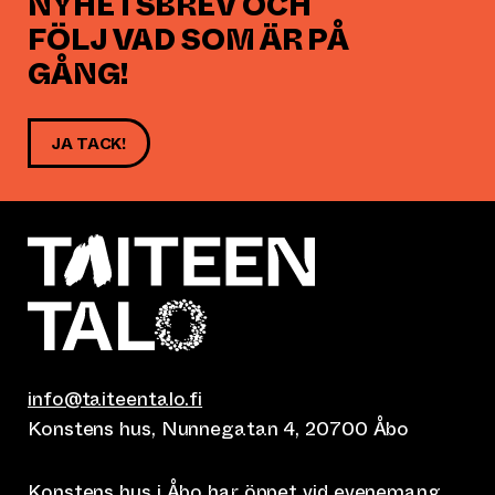
NYHETSBREV OCH
FÖLJ VAD SOM ÄR PÅ
GÅNG!
JA TACK!
info@taiteentalo.fi
Konstens hus, Nunnegatan 4, 20700 Åbo
Konstens hus i Åbo har öppet vid
evenemang