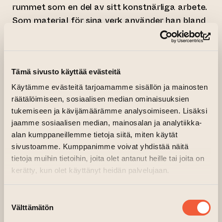
rummet som en del av sitt konstnärliga arbete.
Som material för sina verk använder han bland
annat föremål som hittats på gatorna, betong
(le
och fönsterglas från bilar. I utställningen visas
Haros produktion från de senaste åren samt
Tämä sivusto käyttää evästeitä
helt nya verk.
Käytämme evästeitä tarjoamamme sisällön ja mainosten
Jussi Haro är medlem i Finska
räätälöimiseen, sosiaalisen median ominaisuuksien
Skulptörförbundet och Konstnärsgillet i Åbo.
tukemiseen ja kävijämäärämme analysoimiseen. Lisäksi
Hans verk finns i privata samlingar samt i Åbo
jaamme sosiaalisen median, mainosalan ja analytiikka-
konstmuseums och Åbo stads konstsamlingar.
alan kumppaneillemme tietoja siitä, miten käytät
sivustoamme. Kumppanimme voivat yhdistää näitä
Utställningstexter av poeten Hanna Storm
tietoja muihin tietoihin, joita olet antanut heille tai joita on
kerätty, kun olet käyttänyt heidän palvelujaan.
Den ledande tanken i denna utställningsserie är
att bjuda in en skribent eller författare utanför
Suostumuksen
bildkonstfältet som arbetspar för
Välttämätön
valinta
utställningsseriens konstnärer. Skribenten eller