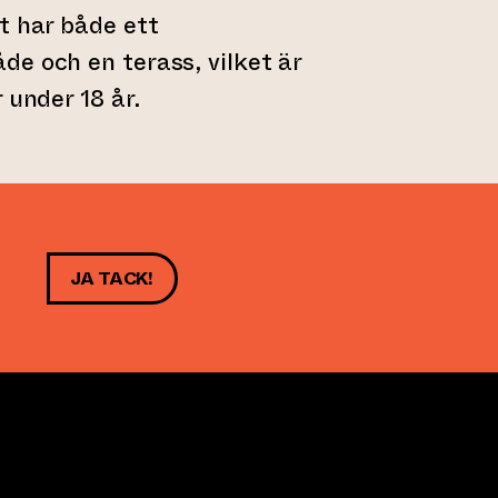
t har både ett
e och en terass, vilket är
 under 18 år.
JA TACK!