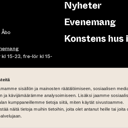
Nyheter
Evenemang
 Åbo
Konstens hus 
enemang
 15-23, fre-lör kl 15-
or klo 10-23, fre-lör klo
teitä
mamme sisällön ja mainosten räätälöimiseen, sosiaalisen medi
mån-fre lunch 10.30-15,
n ja kävijämäärämme analysoimiseen. Lisäksi jaamme sosiaali
på söndag 11-15
alan kumppaneillemme tietoja siitä, miten käytät sivustoamme.
näitä tietoja muihin tietoihin, joita olet antanut heille tai joita 
palvelujaan.
12-16