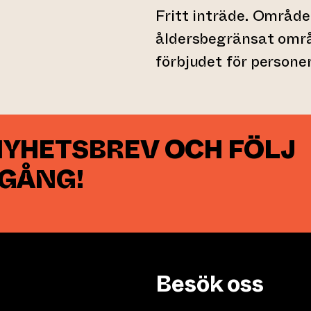
Fritt inträde. Område
åldersbegränsat områd
förbjudet för personer
NYHETSBREV OCH FÖLJ
 GÅNG!
Besök oss