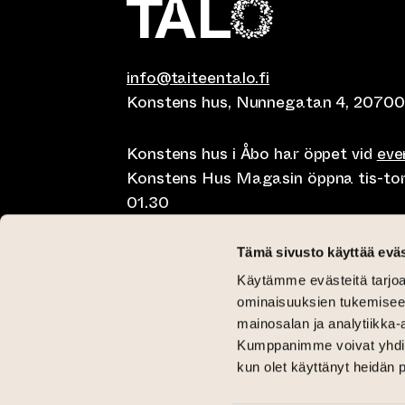
info@taiteentalo.fi
Konstens hus, Nunnegatan 4, 20700
Konstens hus i Åbo har öppet vid
ev
Konstens Hus Magasin öppna tis-tor kl
01.30
Café Elephanten sön-mån 10-20, tis-t
Tämä sivusto käyttää eväs
10-01.30
Käytämme evästeitä tarjoa
Restaurangen Pegasus Taiteen talo 
ominaisuuksien tukemisee
lunch på lördag kl 11-15 och brunch 
mainosalan ja analytiikka-
Kumppanimme voivat yhdistää 
Kritisk Galleri tis-sön 12-18
kun olet käyttänyt heidän 
Galleri Aski tis-fre 12-18 och lör-sön 