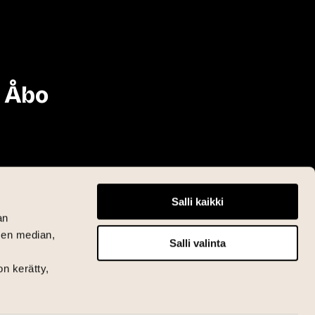
i Åbo
Salli kaikki
an
sen median,
Salli valinta
on kerätty,