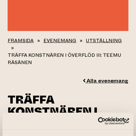
FRAMSIDA
»
EVENEMANG
»
UTSTÄLLNING
»
TRÄFFA KONSTNÄREN I ÖVERFLÖD III: TEEMU
RÄSÄNEN
Alla evenemang
TRÄFFA
KONSTNÄREN I
ÖVERFLÖD III:
(le
TEEMU RÄSÄNEN