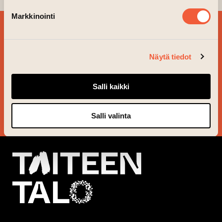
Markkinointi
BESTÄLL VÅRT
NYHETSBREV OCH
Näytä tiedot
FÖLJ VAD SOM ÄR PÅ
GÅNG!
Salli kaikki
JA TACK!
Salli valinta