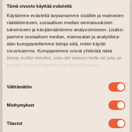
Tämä sivusto käyttää evästeitä
10.08.2024 kl. 14.30—18.00
Käytämme evästeitä tarjoamamme sisällön ja mainosten
räätälöimiseen, sosiaalisen median ominaisuuksien
Huvudsal, 2 våning, Fabriken
tukemiseen ja kävijämäärämme analysoimiseen. Lisäksi
Träffa konstnärerna i Överflöd III
jaamme sosiaalisen median, mainosalan ja analytiikka-
utställning. Teemu Räsänen är på plats
alan kumppaneillemme tietoja siitä, miten käytät
10.8. kl 14.30-18.
sivustoamme. Kumppanimme voivat yhdistää näitä
tietoja muihin tietoihin, joita olet antanut heille tai joita on
kerätty, kun olet käyttänyt heidän palvelujaan.
Suostumuksen
Välttämätön
valinta
Mieltymykset
Teemu Räsänen
(Detail) Organic Light Forms
Tilastot