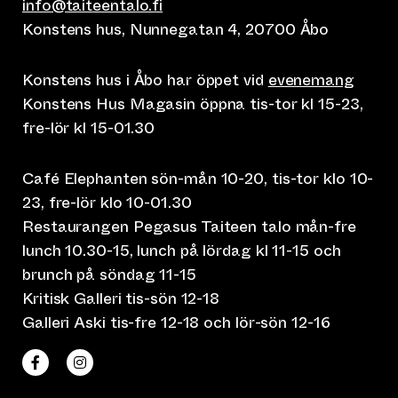
info@taiteentalo.fi
Konstens hus, Nunnegatan 4, 20700 Åbo
Konstens hus i Åbo har öppet vid
evenemang
Konstens Hus Magasin öppna tis-tor kl 15-23,
fre-lör kl 15-01.30
Café Elephanten sön-mån 10-20, tis-tor klo 10-
23, fre-lör klo 10-01.30
Restaurangen Pegasus Taiteen talo mån-fre
lunch 10.30-15, lunch på lördag kl 11-15 och
brunch på söndag 11-15
Kritisk Galleri tis-sön 12-18
Galleri Aski tis-fre 12-18 och lör-sön 12-16
(leder till annan webbtjänst)
(leder till annan webbtjänst)
Taiteen talo Facebookissa
Taiteen talo Instagramissa