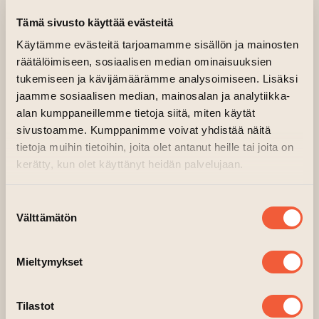
Tämä sivusto käyttää evästeitä
23.08.2024 kl. 11.00—14.30
Käytämme evästeitä tarjoamamme sisällön ja mainosten
24.08.2024 kl. 11.00—14.30
räätälöimiseen, sosiaalisen median ominaisuuksien
Huvudsal, 2 våning, Fabrik
tukemiseen ja kävijämäärämme analysoimiseen. Lisäksi
Träffa konstnärerna i Överflöd III utställning.
jaamme sosiaalisen median, mainosalan ja analytiikka-
alan kumppaneillemme tietoja siitä, miten käytät
Riikka Kupsala är på plats 23.8. kl 11-14.30 och
sivustoamme. Kumppanimme voivat yhdistää näitä
24.8. kl 11-14.30.
tietoja muihin tietoihin, joita olet antanut heille tai joita on
kerätty, kun olet käyttänyt heidän palvelujaan.
Suostumuksen
Välttämätön
valinta
Mieltymykset
Tilastot
Riikka Kupsala