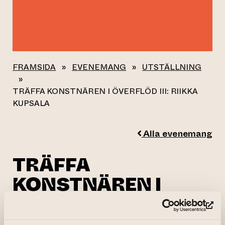
FRAMSIDA
»
EVENEMANG
»
UTSTÄLLNING
»
TRÄFFA KONSTNÄREN I ÖVERFLÖD III: RIIKKA
KUPSALA
Alla evenemang
TRÄFFA
KONSTNÄREN I
ÖVERFLÖD III:
(le
RIIKKA KUPSALA