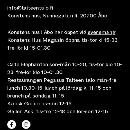
info@taiteentalo.fi
Konstens hus, Nunnegatan 4, 20700 Åbo
Konstens hus i Åbo har öppet vid
evenemang
Konstens Hus Magasin öppna tis-tor kl 15-23,
fre-lör kl 15-01.30
Café Elephanten sön-mån 10-20, tis-tor klo 10-
23, fre-lör klo 10-01.30
Restaurangen Pegasus Taiteen talo mån-fre
lunch 10.30-15, lunch på lördag kl 11-15 och
brunch på söndag 11-15
Kritisk Galleri tis-sön 12-18
Galleri Aski tis-fre 12-18 och lör-sön 12-16
(leder till annan webbtjänst)
(leder till annan webbtjänst)
Taiteen talo Facebookissa
Taiteen talo Instagramissa