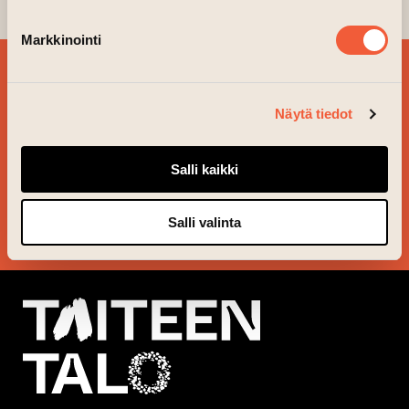
Markkinointi
BESTÄLL VÅRT
NYHETSBREV OCH
Näytä tiedot
FÖLJ VAD SOM ÄR PÅ
GÅNG!
Salli kaikki
JA TACK!
Salli valinta