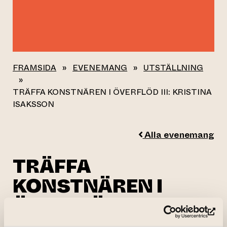
FRAMSIDA
»
EVENEMANG
»
UTSTÄLLNING
»
TRÄFFA KONSTNÄREN I ÖVERFLÖD III: KRISTINA
ISAKSSON
Alla evenemang
TRÄFFA
KONSTNÄREN I
ÖVERFLÖD III:
KRISTINA
(le