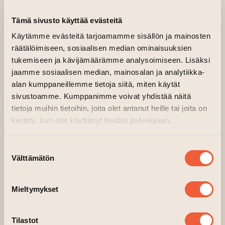
ISAKSSON
Tämä sivusto käyttää evästeitä
Käytämme evästeitä tarjoamamme sisällön ja mainosten
16.08.2024 kl. 14.30—18.00
räätälöimiseen, sosiaalisen median ominaisuuksien
tukemiseen ja kävijämäärämme analysoimiseen. Lisäksi
Huvudsal, 2 våning, Fabriken
jaamme sosiaalisen median, mainosalan ja analytiikka-
Träffa konstnärerna i Överflöd III
alan kumppaneillemme tietoja siitä, miten käytät
utställning. Kristina Isaksson är på
sivustoamme. Kumppanimme voivat yhdistää näitä
plats 16.8. kl. 14.30-18.00.
tietoja muihin tietoihin, joita olet antanut heille tai joita on
kerätty, kun olet käyttänyt heidän palvelujaan.
Suostumuksen
Välttämätön
valinta
Mieltymykset
Tilastot