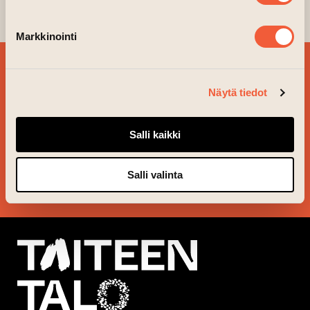
Kristina Isaksson
Valontie
Markkinointi
BESTÄLL VÅRT
NYHETSBREV OCH
Näytä tiedot
FÖLJ VAD SOM ÄR PÅ
GÅNG!
Salli kaikki
Salli valinta
JA TACK!