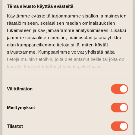
Tämä sivusto käyttää evästeitä
31.08.2024 kl. 11.00—14.30
Käytämme evästeitä tarjoamamme sisällön ja mainosten
räätälöimiseen, sosiaalisen median ominaisuuksien
Huvudsal, 2 våning, Fabrik
tukemiseen ja kävijämäärämme analysoimiseen. Lisäksi
Träffa konstnärerna i Överflöd III
jaamme sosiaalisen median, mainosalan ja analytiikka-
utställning. Krist Sergeeva är på plats
alan kumppaneillemme tietoja siitä, miten käytät
31.8. kl. 11-14.30.
sivustoamme. Kumppanimme voivat yhdistää näitä
tietoja muihin tietoihin, joita olet antanut heille tai joita on
kerätty, kun olet käyttänyt heidän palvelujaan.
Suostumuksen
Välttämätön
valinta
Mieltymykset
Krist Sergeeva
Tilastot