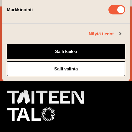
Markkinointi
BESTÄLL VÅRT
NYHETSBREV OCH
Näytä tiedot
FÖLJ VAD SOM ÄR PÅ
GÅNG!
Salli kaikki
JA TACK!
Salli valinta