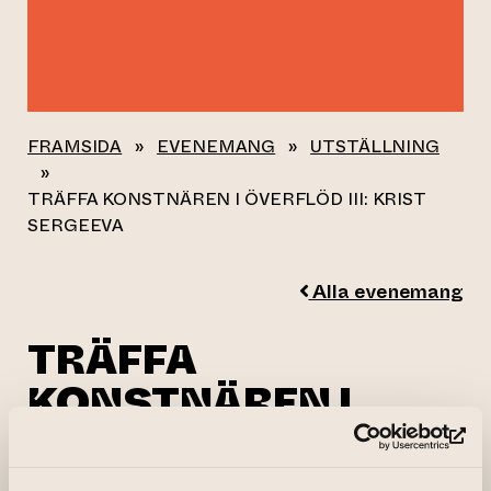
FRAMSIDA
»
EVENEMANG
»
UTSTÄLLNING
»
TRÄFFA KONSTNÄREN I ÖVERFLÖD III: KRIST
SERGEEVA
Alla evenemang
TRÄFFA
KONSTNÄREN I
ÖVERFLÖD III: KRIST
(le
SERGEEVA