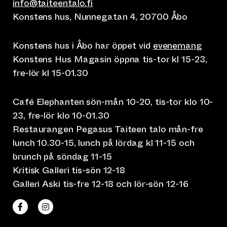
info@taiteentalo.fi
Konstens hus, Nunnegatan 4, 20700 Åbo
Konstens hus i Åbo har öppet vid
evenemang
Konstens Hus Magasin öppna tis-tor kl 15-23,
fre-lör kl 15-01.30
Café Elephanten sön-mån 10-20, tis-tor klo 10-
23, fre-lör klo 10-01.30
Restaurangen Pegasus Taiteen talo mån-fre
lunch 10.30-15, lunch på lördag kl 11-15 och
brunch på söndag 11-15
Kritisk Galleri tis-sön 12-18
Galleri Aski tis-fre 12-18 och lör-sön 12-16
(leder till annan webbtjänst)
(leder till annan webbtjänst)
Taiteen talo Facebookissa
Taiteen talo Instagramissa