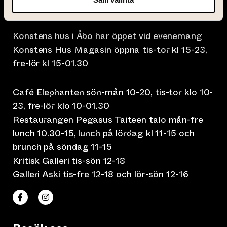
Konstens hus, Nunnegatan 4, 20700 Åbo
Konstens hus i Åbo har öppet vid
evenemang
Konstens Hus Magasin öppna tis-tor kl 15-23,
fre-lör kl 15-01.30
Café Elephanten sön-mån 10-20, tis-tor klo 10-
23, fre-lör klo 10-01.30
Restaurangen Pegasus Taiteen talo mån-fre
lunch 10.30-15, lunch på lördag kl 11-15 och
brunch på söndag 11-15
Kritisk Galleri tis-sön 12-18
Galleri Aski tis-fre 12-18 och lör-sön 12-16
(leder till annan webbtjänst)
(leder till annan webbtjänst)
Taiteen talo Facebookissa
Taiteen talo Instagramissa