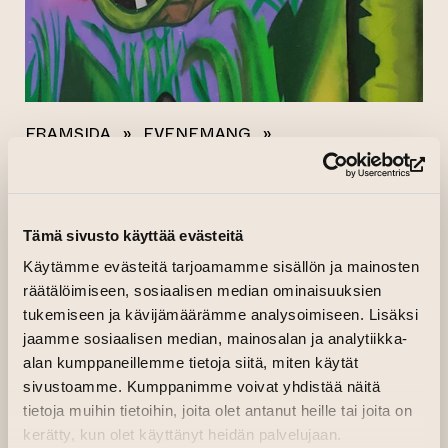
FRAMSIDA
»
EVENEMANG
»
KONST I OMRÅDE
»
SMULI JA ACOS, 2024
(le
Alla evenemang
Tämä sivusto käyttää evästeitä
SMULI JA ACOS,
Käytämme evästeitä tarjoamamme sisällön ja mainosten
räätälöimiseen, sosiaalisen median ominaisuuksien
2024
tukemiseen ja kävijämäärämme analysoimiseen. Lisäksi
jaamme sosiaalisen median, mainosalan ja analytiikka-
alan kumppaneillemme tietoja siitä, miten käytät
14.04.2024–22.04.2024 kl. 08.00
sivustoamme. Kumppanimme voivat yhdistää näitä
Konst vägg
tietoja muihin tietoihin, joita olet antanut heille tai joita on
kerätty, kun olet käyttänyt heidän palvelujaan.