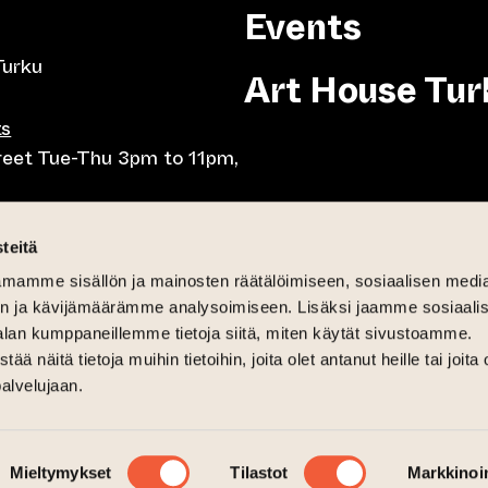
Events
Turku
Art House Tur
ts
treet Tue-Thu 3pm to 11pm,
8pm, Tue-Thu 10am to
teitä
mamme sisällön ja mainosten räätälöimiseen, sosiaalisen medi
-Fri lunch 10.30-15,
n ja kävijämäärämme analysoimiseen. Lisäksi jaamme sosiaali
day brunch 11am until 3pm
alan kumppaneillemme tietoja siitä, miten käytät sivustoamme.
näitä tietoja muihin tietoihin, joita olet antanut heille tai joita 
6pm
palvelujaan.
 and Sat-Sun 12pm until 4pm
Mieltymykset
Tilastot
Markkinoin