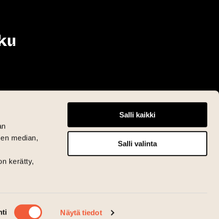
ku
Salli kaikki
an
sen median,
Salli valinta
on kerätty,
ti
Näytä tiedot