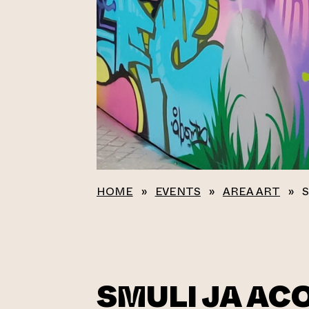
HOME
»
EVENTS
»
AREA ART
»
S
SMULI JA ACO