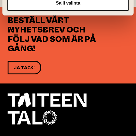
Salli valinta
BESTÄLL VÅRT
NYHETSBREV OCH
FÖLJ VAD SOM ÄR PÅ
GÅNG!
JA TACK!