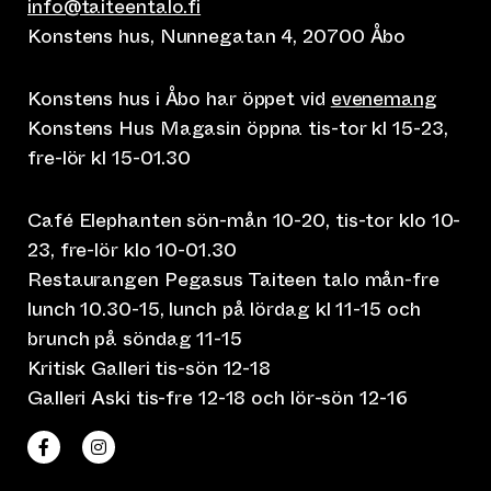
info@taiteentalo.fi
Konstens hus, Nunnegatan 4, 20700 Åbo
Konstens hus i Åbo har öppet vid
evenemang
Konstens Hus Magasin öppna tis-tor kl 15-23,
fre-lör kl 15-01.30
Café Elephanten sön-mån 10-20, tis-tor klo 10-
23, fre-lör klo 10-01.30
Restaurangen Pegasus Taiteen talo mån-fre
lunch 10.30-15, lunch på lördag kl 11-15 och
brunch på söndag 11-15
Kritisk Galleri tis-sön 12-18
Galleri Aski tis-fre 12-18 och lör-sön 12-16
(leder till annan webbtjänst)
(leder till annan webbtjänst)
Taiteen talo Facebookissa
Taiteen talo Instagramissa