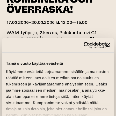
ÖVERRASKA!
17.02.2026–20.02.2026 kl. 12.00—15.00
WAM työpaja, 2.kerros, Palokunta, ovi C1
(leder till a
Arrangör:
WAM Åbo stads konstmuseum
(le
Tämä sivusto käyttää evästeitä
Käytämme evästeitä tarjoamamme sisällön ja mainosten
räätälöimiseen, sosiaalisen median ominaisuuksien
tukemiseen ja kävijämäärämme analysoimiseen. Lisäksi
jaamme sosiaalisen median, mainosalan ja analytiikka-
alan kumppaneillemme tietoja siitä, miten käytät
sivustoamme. Kumppanimme voivat yhdistää näitä
tietoja muihin tietoihin, joita olet antanut heille tai joita on
kerätty, kun olet käyttänyt heidän palvelujaan.