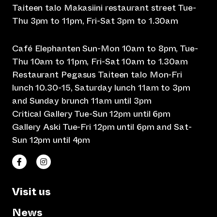
Taiteen talo Makasiini restaurant street Tue-
Thu 3pm to 11pm, Fri-Sat 3pm to 1.30am
Café Elephanten Sun-Mon 10am to 8pm, Tue-
Thu 10am to 11pm, Fri-Sat 10am to 1.30am
Restaurant Pegasus Taiteen talo Mon-Fri
lunch 10.30-15, Saturday lunch 11am to 3pm
and Sunday brunch 11am until 3pm
Critical Gallery Tue-Sun 12pm until 6pm
Gallery Aski Tue-Fri 12pm until 6pm and Sat-
Sun 12pm until 4pm
(opens an external website)
(opens an external website)
Taiteen talo Facebookissa
Taiteen talo Instagramissa
Visit us
News