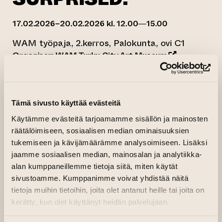
17.02.2026–20.02.2026 kl. 12.00—15.00
WAM työpaja, 2.kerros, Palokunta, ovi C1
(opens an exte
Organiser:
WAM Turku City Art Museum
(op
Tämä sivusto käyttää evästeitä
Käytämme evästeitä tarjoamamme sisällön ja mainosten
räätälöimiseen, sosiaalisen median ominaisuuksien
tukemiseen ja kävijämäärämme analysoimiseen. Lisäksi
jaamme sosiaalisen median, mainosalan ja analytiikka-
alan kumppaneillemme tietoja siitä, miten käytät
sivustoamme. Kumppanimme voivat yhdistää näitä
tietoja muihin tietoihin, joita olet antanut heille tai joita on
kerätty, kun olet käyttänyt heidän palvelujaan.