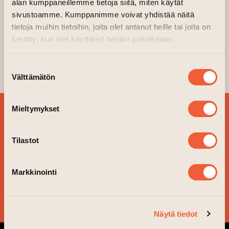
alan kumppaneillemme tietoja siitä, miten käytät
10.04.2024–13.04.2024 kl. 12.00—18.00
sivustoamme. Kumppanimme voivat yhdistää näitä
14.04.2024 kl. 12.00—16.00
tietoja muihin tietoihin, joita olet antanut heille tai joita on
17.04.2024–18.04.2024 kl. 12.00—18.00
kerätty, kun olet käyttänyt heidän palvelujaan.
History room, Fabriken 2.våning
Arrangör: Markus Häkkinen
Suostumuksen
Välttämätön
valinta
Mieltymykset
BESTÄLL VÅRT
NYHETSBREV OCH
Tilastot
FÖLJ VAD SOM ÄR PÅ
GÅNG!
Markkinointi
JA TACK!
Näytä tiedot