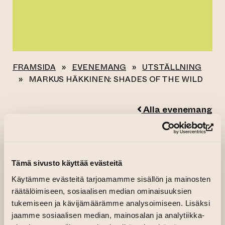
FRAMSIDA
»
EVENEMANG
»
UTSTÄLLNING
»
MARKUS HÄKKINEN: SHADES OF THE WILD
Alla evenemang
MARKUS
(le
HÄKKINEN: SHADES
Tämä sivusto käyttää evästeitä
OF THE WILD
Käytämme evästeitä tarjoamamme sisällön ja mainosten
räätälöimiseen, sosiaalisen median ominaisuuksien
tukemiseen ja kävijämäärämme analysoimiseen. Lisäksi
04.04.2024–06.04.2024 kl. 12.00—18.00
jaamme sosiaalisen median, mainosalan ja analytiikka-
07.04.2024 kl. 12.00—16.00