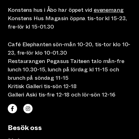
Konstens hus i Åbo har öppet vid
evenemang
Konstens Hus Magasin öppna tis-tor kl 15-23,
fre-lör kl 15-01.30
Café Elephanten sön-mån 10-20, tis-tor klo 10-
23, fre-lör klo 10-01.30
Restaurangen Pegasus Taiteen talo mån-fre
lunch 10.30-15, lunch på lördag kl 11-15 och
brunch på söndag 11-15
Kritisk Galleri tis-sön 12-18
Galleri Aski tis-fre 12-18 och lör-sön 12-16
(leder till annan webbtjänst)
(leder till annan webbtjänst)
Taiteen talo Facebookissa
Taiteen talo Instagramissa
Besök oss