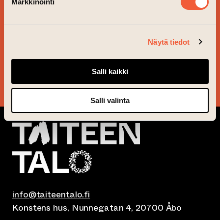
BESTÄLL VÅRT
Markkinointi
NYHETSBREV OCH
FÖLJ VAD SOM ÄR PÅ
Näytä tiedot
GÅNG!
Salli kaikki
JA TACK!
Salli valinta
info@taiteentalo.fi
Konstens hus, Nunnegatan 4, 20700 Åbo