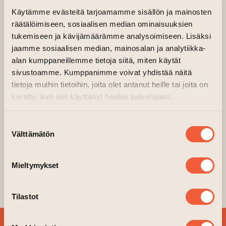
(leder till annan webbtjänst)
Arrangör:
Galleri Aski
Käytämme evästeitä tarjoamamme sisällön ja mainosten
räätälöimiseen, sosiaalisen median ominaisuuksien
Minna Suoniemis
verk i
Isääsi
prasslar av sin
tukemiseen ja kävijämäärämme analysoimiseen. Lisäksi
materialitet. Mitt i en höstlig snårskog – ett
jaamme sosiaalisen median, mainosalan ja analytiikka-
helt liv – hittar kameran upprätta, knotiga
alan kumppaneillemme tietoja siitä, miten käytät
gamla träd, stenar som slipats släta av tiden,
sivustoamme. Kumppanimme voivat yhdistää näitä
torkade löv och grenar som böjts av otaliga
tietoja muihin tietoihin, joita olet antanut heille tai joita on
tidigare vintrar. Deras former återspeglas i
kerätty, kun olet käyttänyt heidän palvelujaan.
faderns ben och ådrorna i hans armar.
Samtidigt är den unge mannens släta rygg
Suostumuksen
Välttämätön
intakt så att ljus och skugga kan teckna
valinta
gränser. Den unge mannen stannar okänd. Vi
vet: han har framtiden framför sig.
Mieltymykset
Utställning på Galleri Aski 6.-22.3.2026.
Tilastot