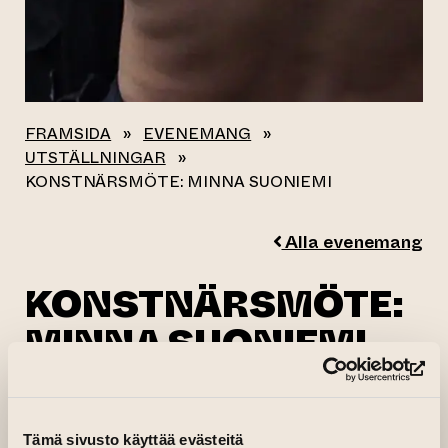
FRAMSIDA
»
EVENEMANG
»
UTSTÄLLNINGAR
»
KONSTNÄRSMÖTE: MINNA SUONIEMI
Alla evenemang
KONSTNÄRSMÖTE:
MINNA SUONIEMI
(le
22.03.2026 kl. 15.00—16.00
Galleri Aski, Kontor, dörr F1 och F2
Tämä sivusto käyttää evästeitä