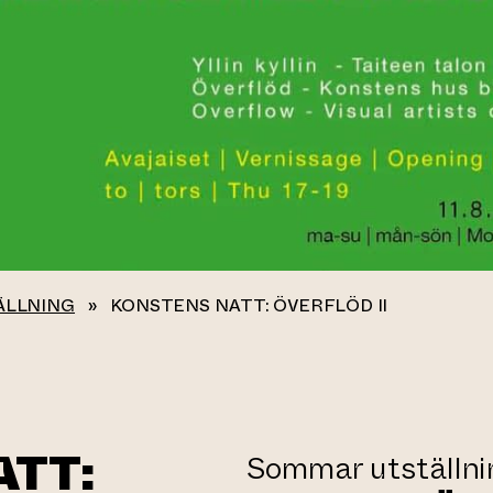
ÄLLNING
»
KONSTENS NATT: ÖVERFLÖD II
ATT:
Sommar utställni