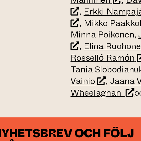
,
Erkki Nampajä
, Mikko Paakko
Minna Poikonen,
,
Elina Ruohon
(
Rosselló Ramón
Tania Slobodianu
(leder till
Vainio
,
Jaana V
(led
Wheelaghan
o
NYHETSBREV OCH FÖLJ