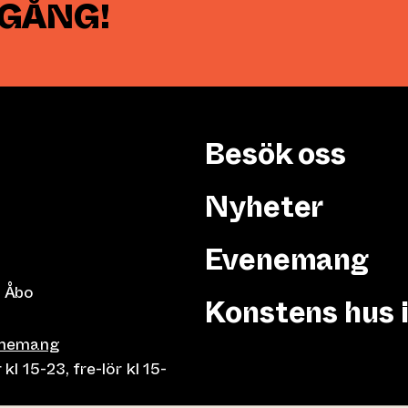
 GÅNG!
Besök oss
Nyheter
Evenemang
 Åbo
Konstens hus 
enemang
 15-23, fre-lör kl 15-