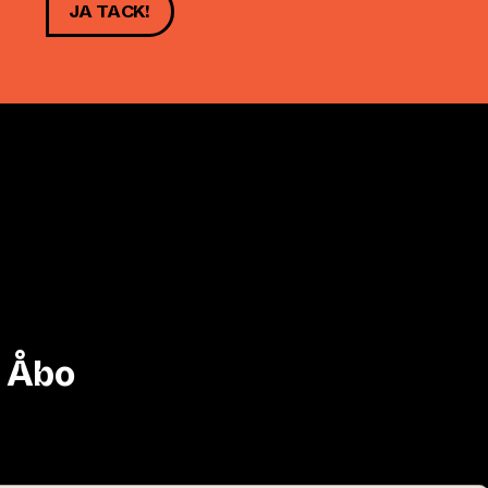
JA TACK!
i Åbo