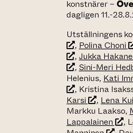
konstnärer –
Över
dagligen 11.-28.8
Utställningens k
(
,
Polina Choni
 till annan webbtjänst)
,
Jukka Hakane
,
Sini-Meri Hed
Helenius,
Kati I
, Kristina Isak
(leder till 
Karsi
,
Lena Kui
Markku Laakso,
(lede
Lappalainen
, 
(leder 
Manninen
,
Dav