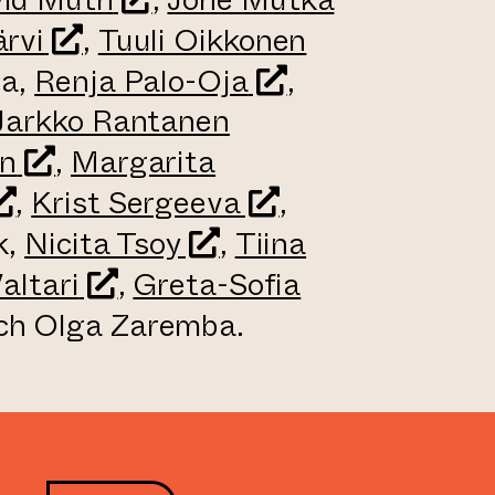
(leder till annan webbtjänst)
(leder till a
rvi
,
Tuuli Oikkonen
(leder till annan 
la,
Renja Palo-Oja
,
(leder till annan w
Jarkko Rantanen
(leder till annan webbtjänst)
en
,
Margarita
leder till annan webbtjänst)
(leder till annan 
,
Krist Sergeeva
,
(leder till annan webbt
k,
Nicita Tsoy
,
Tiina
 annan webbtjänst)
(leder till annan webbtjänst)
altari
,
Greta-Sofia
er till annan webbtjänst)
ch Olga Zaremba.