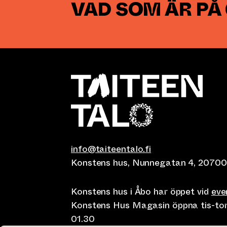
VAD SOM ÄR PÅ
info@taiteentalo.fi
Konstens hus, Nunnegatan 4, 20700
Konstens hus i Åbo har öppet vid
ev
Konstens Hus Magasin öppna tis-tor kl
01.30