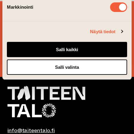
Markkinointi
BESTÄLL VÅRT
NYHETSBREV OCH
FÖLJ VAD SOM ÄR PÅ
Näytä tiedot
GÅNG!
Salli kaikki
JA TACK!
Salli valinta
info@taiteentalo.fi