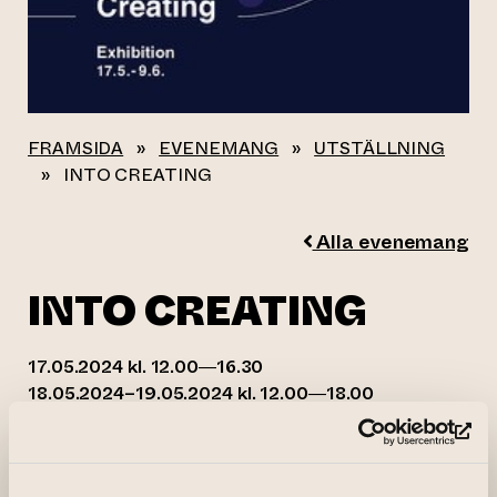
FRAMSIDA
»
EVENEMANG
»
UTSTÄLLNING
»
INTO CREATING
Alla evenemang
INTO CREATING
17.05.2024 kl. 12.00—16.30
18.05.2024–19.05.2024 kl. 12.00—18.00
22.05.2024–24.05.2024 kl. 12.00—18.00
25.05.2024–26.05.2024 kl. 12.00—16.00
(le
28.05.2024–31.05.2024 kl. 12.00—18.00