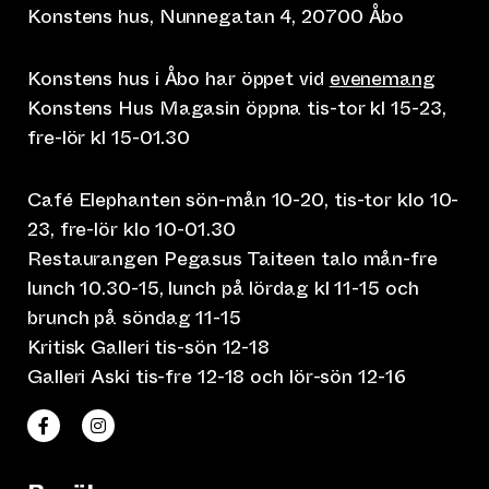
Konstens hus, Nunnegatan 4, 20700 Åbo
Konstens hus i Åbo har öppet vid
evenemang
Konstens Hus Magasin öppna tis-tor kl 15-23,
fre-lör kl 15-01.30
Café Elephanten sön-mån 10-20, tis-tor klo 10-
23, fre-lör klo 10-01.30
Restaurangen Pegasus Taiteen talo mån-fre
lunch 10.30-15, lunch på lördag kl 11-15 och
brunch på söndag 11-15
Kritisk Galleri tis-sön 12-18
Galleri Aski tis-fre 12-18 och lör-sön 12-16
(leder till annan webbtjänst)
(leder till annan webbtjänst)
Taiteen talo Facebookissa
Taiteen talo Instagramissa