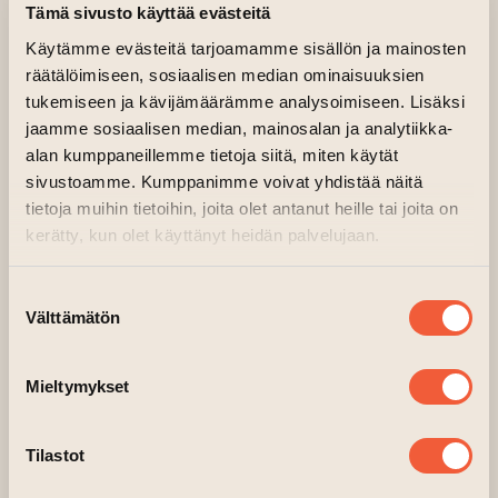
01.06.2024–02.06.2024 kl. 12.00—16.00
Tämä sivusto käyttää evästeitä
04.06.2024–07.06.2024 kl. 12.00—18.00
Käytämme evästeitä tarjoamamme sisällön ja mainosten
08.06.2024–09.06.2024 kl. 12.00—16.00
räätälöimiseen, sosiaalisen median ominaisuuksien
21.05.2024 kl. 13.00—18.00
tukemiseen ja kävijämäärämme analysoimiseen. Lisäksi
Main hall, Fabrik 2 våning
jaamme sosiaalisen median, mainosalan ja analytiikka-
Arrangör: Arteles
alan kumppaneillemme tietoja siitä, miten käytät
sivustoamme. Kumppanimme voivat yhdistää näitä
Internationell utställning
tietoja muihin tietoihin, joita olet antanut heille tai joita on
kerätty, kun olet käyttänyt heidän palvelujaan.
Öppet 17.5.-9.6.
Suostumuksen
Öppning: 16.5. Tors 17-20
Välttämätön
valinta
Tis-Fre 12-18
Mieltymykset
Lör-Sön 12-16
Fritt inträde
Tilastot