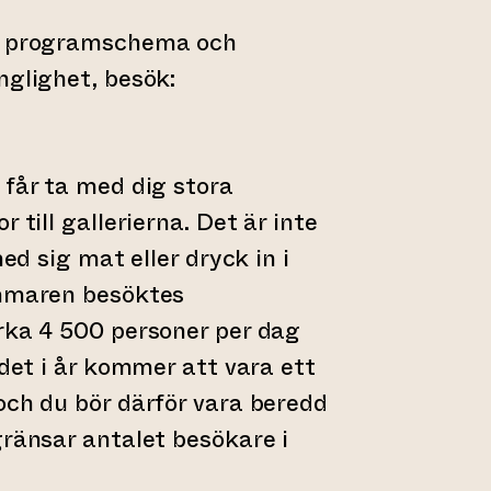
ns programschema och
nglighet, besök:
ll annan webbtjänst)
 får ta med dig stora
 till gallerierna. Det är inte
med sig mat eller dryck in i
ommaren besöktes
rka 4 500 personer per dag
 det i år kommer att vara ett
och du bör därför vara beredd
gränsar antalet besökare i