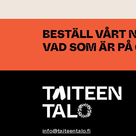
BESTÄLL VÅRT 
VAD SOM ÄR PÅ
info@taiteentalo.fi