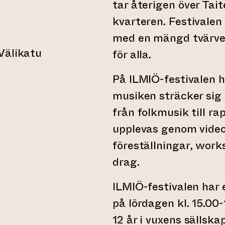
tar återigen över Tai
kvarteren. Festivalen 
med en mängd tvärve
 Välikatu
för alla.
webbtjänst)
På ILMIÖ-festivalen h
musiken sträcker sig 
från folkmusik till ra
upplevas genom video,
föreställningar, work
drag.
ILMIÖ-festivalen har 
på lördagen kl. 15.00-
12 år i vuxens sällsk