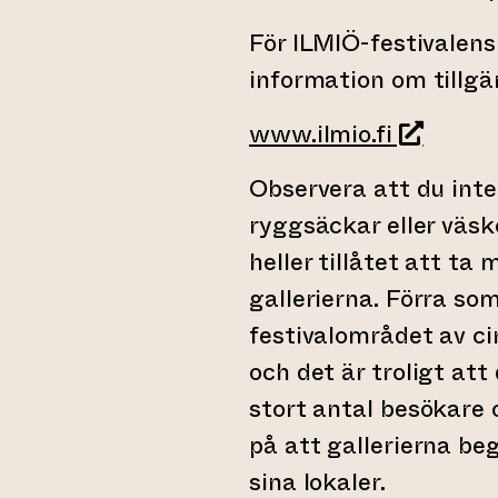
För ILMIÖ-festivale
information om tillgä
(leder ti
www.ilmio.fi
Observera att du inte
ryggsäckar eller väskor
heller tillåtet att ta 
gallerierna. Förra s
festivalområdet av ci
och det är troligt att
stort antal besökare 
på att gallerierna be
sina lokaler.