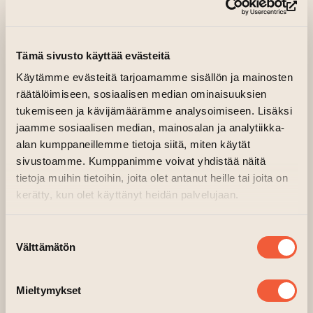
AV MELANKOLI
(le
Tämä sivusto käyttää evästeitä
14.02.2025 kl. 17.00—19.00
15.02.2025–16.02.2025 kl. 12.00—16.00
Käytämme evästeitä tarjoamamme sisällön ja mainosten
18.02.2025–21.02.2025 kl. 12.00—18.00
räätälöimiseen, sosiaalisen median ominaisuuksien
22.02.2025–23.02.2025 kl. 12.00—16.00
tukemiseen ja kävijämäärämme analysoimiseen. Lisäksi
25.02.2025 kl. 12.00—18.00
jaamme sosiaalisen median, mainosalan ja analytiikka-
alan kumppaneillemme tietoja siitä, miten käytät
Galleri Aski
sivustoamme. Kumppanimme voivat yhdistää näitä
(leder till annan webbtjänst)
Arrangör:
Galleri Aski
tietoja muihin tietoihin, joita olet antanut heille tai joita on
kerätty, kun olet käyttänyt heidän palvelujaan.
Suostumuksen
Välttämätön
valinta
Mieltymykset