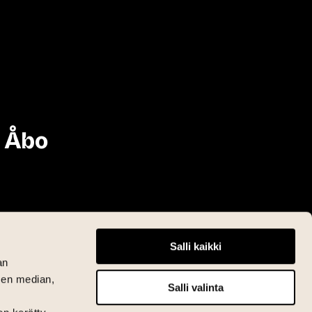
i Åbo
Salli kaikki
an
sen median,
Salli valinta