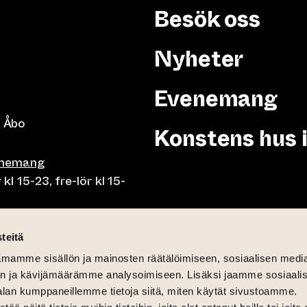
Besök oss
Nyheter
Evenemang
 Åbo
Konstens hus 
enemang
 15-23, fre-lör kl 15-
or klo 10-23, fre-lör klo
teitä
mamme sisällön ja mainosten räätälöimiseen, sosiaalisen medi
mån-fre lunch 10.30-15,
n ja kävijämäärämme analysoimiseen. Lisäksi jaamme sosiaali
på söndag 11-15
alan kumppaneillemme tietoja siitä, miten käytät sivustoamme.