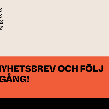
leder till annan webbtjänst)
leder till annan webbtjänst)
(leder till annan webbtjänst)
leder till annan webbtjänst)
NYHETSBREV OCH FÖLJ
 GÅNG!