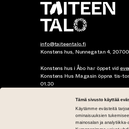
info@taiteentalo.fi
Konstens hus, Nunnegatan 4, 20700
Konstens hus i Åbo har öppet vid
ev
Konstens Hus Magasin öppna tis-tor kl
01.30
Café Elephanten sön-mån 10-20, tis-t
Tämä sivusto käyttää eväs
10-01.30
Käytämme evästeitä tarjoa
Restaurangen Pegasus Taiteen talo 
ominaisuuksien tukemisee
lunch på lördag kl 11-15 och brunch 
mainosalan ja analytiikka-