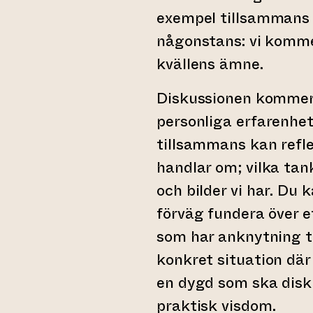
exempel tillsamman
någonstans: vi komme
kvällens ämne.
Diskussionen kommer 
personliga erfarenhete
tillsammans kan refl
handlar om; vilka tan
och bilder vi har. Du 
förväg fundera över et
som har anknytning ti
konkret situation där 
en dygd som ska diskute
praktisk visdom.