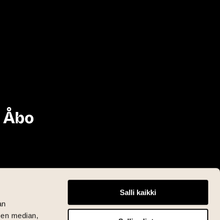
i Åbo
Salli kaikki
an
sen median,