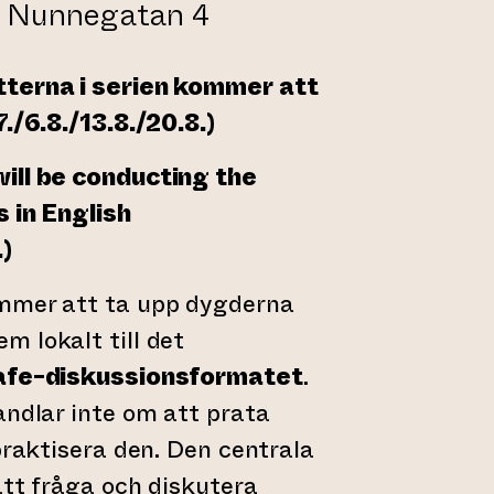
, Nunnegatan 4
tterna i serien kommer att
7./6.8./13.8./20.8.)
ill be conducting the
s in English
.)
mmer att ta upp dygderna
 lokalt till det
afe-diskussionsformatet
.
andlar inte om att prata
praktisera den. Den centrala
att fråga och diskutera