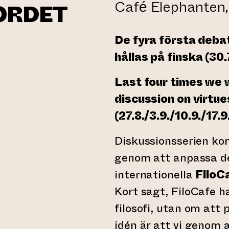
Café Elephanten
ORDET
De fyra första deba
hållas på finska (30.
Last four times we w
discussion on virtue
(27.8./3.9./10.9./17.9
Diskussionsserien ko
genom att anpassa dem
internationella
FiloC
Kort sagt, FiloCafe h
filosofi, utan om att 
idén är att vi genom 