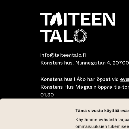
info@taiteentalo.fi
Konstens hus, Nunnegatan 4, 20700
Konstens hus i Åbo har öppet vid
ev
Konstens Hus Magasin öppna tis-tor kl
01.30
Café Elephanten sön-mån 10-20, tis-t
Tämä sivusto käyttää eväs
10-01.30
Käytämme evästeitä tarjoa
Restaurangen Pegasus Taiteen talo 
ominaisuuksien tukemisee