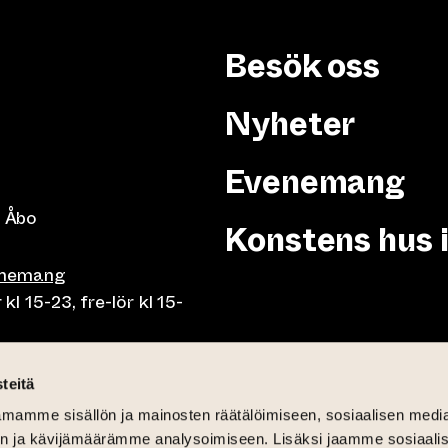
Besök oss
Nyheter
Evenemang
 Åbo
Konstens hus 
enemang
 15-23, fre-lör kl 15-
or klo 10-23, fre-lör klo
teitä
mamme sisällön ja mainosten räätälöimiseen, sosiaalisen medi
mån-fre lunch 10.30-15,
n ja kävijämäärämme analysoimiseen. Lisäksi jaamme sosiaali