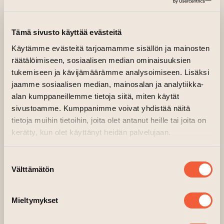
Konstens hus Magasin
(le
Tämä sivusto käyttää evästeitä
Käytämme evästeitä tarjoamamme sisällön ja mainosten
räätälöimiseen, sosiaalisen median ominaisuuksien
tukemiseen ja kävijämäärämme analysoimiseen. Lisäksi
jaamme sosiaalisen median, mainosalan ja analytiikka-
alan kumppaneillemme tietoja siitä, miten käytät
sivustoamme. Kumppanimme voivat yhdistää näitä
tietoja muihin tietoihin, joita olet antanut heille tai joita on
kerätty, kun olet käyttänyt heidän palvelujaan.
Suostumuksen
Välttämätön
valinta
Mieltymykset