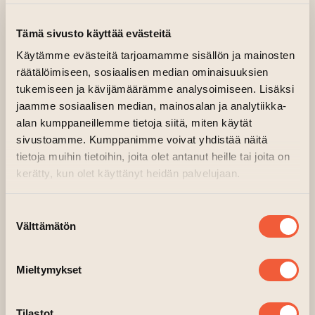
Art House Turku Makasiini buildings
Tämä sivusto käyttää evästeitä
Käytämme evästeitä tarjoamamme sisällön ja mainosten
räätälöimiseen, sosiaalisen median ominaisuuksien
tukemiseen ja kävijämäärämme analysoimiseen. Lisäksi
jaamme sosiaalisen median, mainosalan ja analytiikka-
alan kumppaneillemme tietoja siitä, miten käytät
sivustoamme. Kumppanimme voivat yhdistää näitä
tietoja muihin tietoihin, joita olet antanut heille tai joita on
kerätty, kun olet käyttänyt heidän palvelujaan.
Suostumuksen
Välttämätön
valinta
Mieltymykset
Tilastot