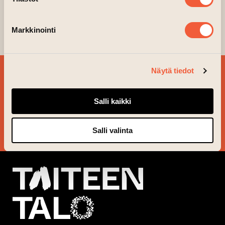
Markkinointi
Näytä tiedot
SIGN UP FOR OUR
NEWSLETTER!
Salli kaikki
YES, PLEASE!
Salli valinta