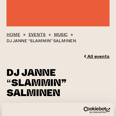
HOME
»
EVENTS
»
MUSIC
»
DJ JANNE “SLAMMIN” SALMINEN
All events
DJ JANNE
“SLAMMIN”
SALMINEN
21.05.2026 kl. 19.00—23.00
(op