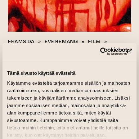
FRAMSIDA
»
EVENEMANG
»
FILM
»
CD: ZOMBIE HOLOCAUST
(le
Alla evenemang
Tämä sivusto käyttää evästeitä
CD: ZOMBIE
Käytämme evästeitä tarjoamamme sisällön ja mainosten
räätälöimiseen, sosiaalisen median ominaisuuksien
HOLOCAUST
tukemiseen ja kävijämäärämme analysoimiseen. Lisäksi
jaamme sosiaalisen median, mainosalan ja analytiikka-
alan kumppaneillemme tietoja siitä, miten käytät
(leder till ann
23.01.2025 kl. 19.00—20.29
Köp biljett
sivustoamme. Kumppanimme voivat yhdistää näitä
Kino Kilta
tietoja muihin tietoihin, joita olet antanut heille tai joita on
kerätty, kun olet käyttänyt heidän palvelujaan.