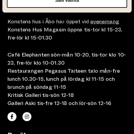
Salli valinta
Konstens hus, Nunnegatan 4, 20700 Åbo
Konstens hus i Åbo har öppet vid
evenemang
Konstens Hus Magasin öppna tis-tor kl 15-23,
fre-lör kl 15-01.30
Café Elephanten sön-mån 10-20, tis-tor klo 10-
23, fre-lör klo 10-01.30
Restaurangen Pegasus Taiteen talo mån-fre
lunch 10.30-15, lunch på lördag kl 11-15 och
brunch på söndag 11-15
Kritisk Galleri tis-sön 12-18
Galleri Aski tis-fre 12-18 och lör-sön 12-16
(leder till annan webbtjänst)
(leder till annan webbtjänst)
Taiteen talo Facebookissa
Taiteen talo Instagramissa