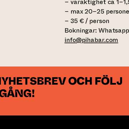
– varaktighet ca 1–1
– max 20–25 persone
– 35 € / person
Bokningar: Whatsapp
info@pihabar.com
NYHETSBREV OCH FÖLJ
 GÅNG!