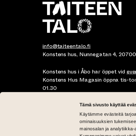
info@taiteentalo.fi
Konstens hus, Nunnegatan 4, 20700
Konstens hus i Åbo har öppet vid
ev
Konstens Hus Magasin öppna tis-tor kl
01.30
Café Elephanten sön-mån 10-20, tis-t
Tämä sivusto käyttää eväs
10-01.30
Käytämme evästeitä tarjoa
Restaurangen Pegasus Taiteen talo 
ominaisuuksien tukemisee
lunch på lördag kl 11-15 och brunch 
mainosalan ja analytiikka-
Kumppanimme voivat yhdistää 