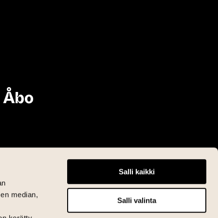
i Åbo
Salli kaikki
an
sen median,
Salli valinta
on kerätty,