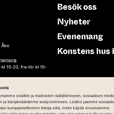
Besök oss
Nyheter
Evenemang
 Åbo
Konstens hus 
enemang
 15-23, fre-lör kl 15-
or klo 10-23, fre-lör klo
teitä
mamme sisällön ja mainosten räätälöimiseen, sosiaalisen medi
mån-fre lunch 10.30-15,
n ja kävijämäärämme analysoimiseen. Lisäksi jaamme sosiaali
på söndag 11-15
alan kumppaneillemme tietoja siitä, miten käytät sivustoamme.
näitä tietoja muihin tietoihin, joita olet antanut heille tai joita 