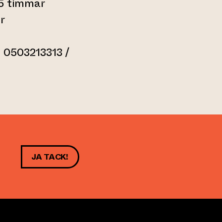
,5 timmar
r
 0503213313 /
JA TACK!