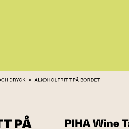
OCH DRYCK
»
ALKOHOLFRITT PÅ BORDET!
T PÅ
PIHA Wine T