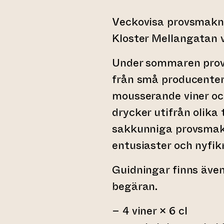
Veckovisa provsmakni
Kloster Mellangatan v
Under sommaren provs
från små producenter,
mousserande viner oc
drycker utifrån olik
sakkunniga provsmak
entusiaster och nyfik
Guidningar finns även
begäran.
– 4 viner × 6 cl