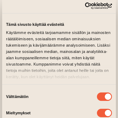
Art House Turku Makasiini buildings
Organiser:
PIHA
(op
PIHA Wine Tastings 2026
Tämä sivusto käyttää evästeitä
Weekly tastings on historic Luostarin Välikatu
Käytämme evästeitä tarjoamamme sisällön ja mainosten
at the Makasiinit in the House of Art.
räätälöimiseen, sosiaalisen median ominaisuuksien
tukemiseen ja kävijämäärämme analysoimiseen. Lisäksi
Throughout the summer, we’ll be sampling
jaamme sosiaalisen median, mainosalan ja analytiikka-
European small-producer wines, boutique
alan kumppaneillemme tietoja siitä, miten käytät
sivustoamme. Kumppanimme voivat yhdistää näitä
wines, sparkling wines, and gourmet non-
tietoja muihin tietoihin, joita olet antanut heille tai joita on
alcoholic beverages through rotating themes.
kerätty, kun olet käyttänyt heidän palvelujaan.
These relaxed yet expert-led tastings are
perfect for both enthusiasts and curious first-
Suostumuksen
timers.
Välttämätön
valinta
Guided tours are also available in English upon
request.
Mieltymykset