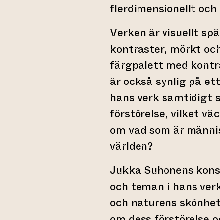
flerdimensionellt och 
Verken är visuellt sp
kontraster, mörkt och 
färgpalett med kontr
är också synlig på et
hans verk samtidigt s
förstörelse, vilket v
om vad som är människ
världen?
Jukka Suhonens konst
och teman i hans verk
och naturens skönhet
om dess förstörelse 