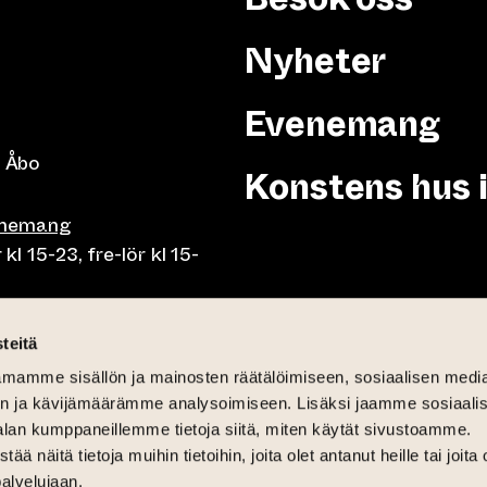
Nyheter
Evenemang
 Åbo
Konstens hus 
enemang
 15-23, fre-lör kl 15-
or klo 10-23, fre-lör klo
teitä
mamme sisällön ja mainosten räätälöimiseen, sosiaalisen medi
mån-fre lunch 10.30-15,
n ja kävijämäärämme analysoimiseen. Lisäksi jaamme sosiaali
på söndag 11-15
alan kumppaneillemme tietoja siitä, miten käytät sivustoamme.
näitä tietoja muihin tietoihin, joita olet antanut heille tai joita 
palvelujaan.