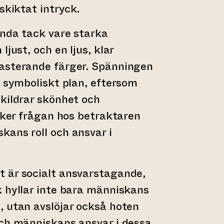
skiktat intryck.
ända tack vare starka
ljust, och en ljus, klar
asterande färger. Spänningen
t symboliskt plan, eftersom
kildrar skönhet och
äcker frågan hos betraktaren
ans roll och ansvar i
 är socialt ansvarstagande,
 hyllar inte bara människans
, utan avslöjar också hoten
och människans ansvar i dessa