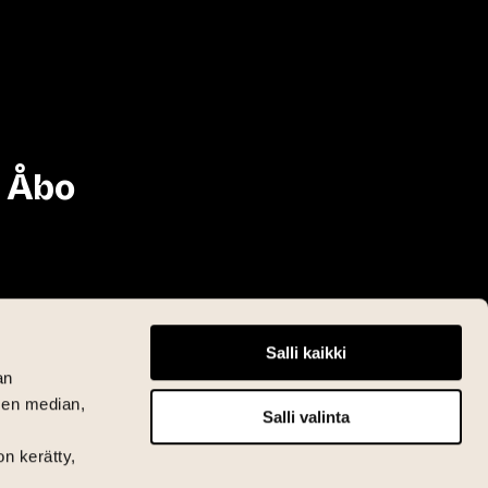
i Åbo
Salli kaikki
an
sen median,
Salli valinta
on kerätty,