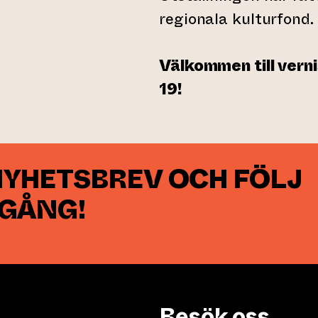
regionala kulturfond.
Välkommen till verni
19!
NYHETSBREV OCH FÖLJ
 GÅNG!
Besök oss