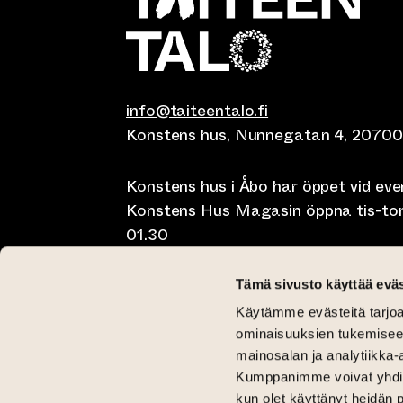
info@taiteentalo.fi
Konstens hus, Nunnegatan 4, 20700
Konstens hus i Åbo har öppet vid
ev
Konstens Hus Magasin öppna tis-tor kl
01.30
Café Elephanten sön-mån 10-20, tis-t
Tämä sivusto käyttää eväs
10-01.30
Käytämme evästeitä tarjoa
Restaurangen Pegasus Taiteen talo 
ominaisuuksien tukemisee
lunch på lördag kl 11-15 och brunch 
mainosalan ja analytiikka-
Kumppanimme voivat yhdistää 
Kritisk Galleri tis-sön 12-18
kun olet käyttänyt heidän 