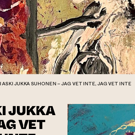
I ASKI JUKKA SUHONEN – JAG VET INTE, JAG VET INTE
KI JUKKA
AG VET