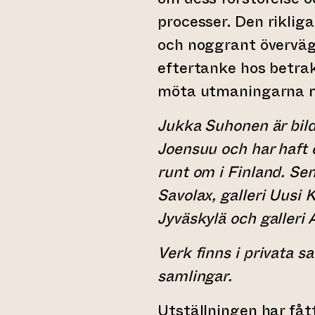
processer. Den rikli
och noggrant överväg
eftertanke hos betra
möta utmaningarna me
Jukka Suhonen är bild
Joensuu och har haft e
runt om i Finland. Se
Savolax, galleri Uusi K
Jyväskylä och galleri 
Verk finns i privata s
samlingar.
Utställningen har fåt