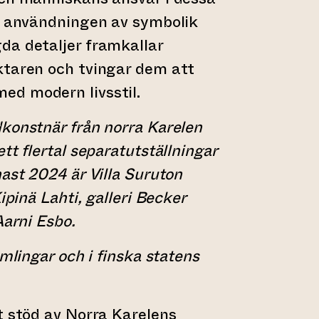
ga användningen av symbolik
da detaljer framkallar
ktaren och tvingar dem att
d modern livsstil.
konstnär från norra Karelen
tt flertal separatutställningar
nast 2024 är Villa Suruton
ipinä Lahti, galleri Becker
Aarni Esbo.
amlingar och i finska statens
t stöd av Norra Karelens