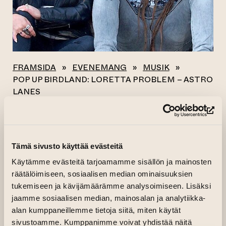
FRAMSIDA
»
EVENEMANG
»
MUSIK
»
POP UP BIRDLAND: LORETTA PROBLEM – ASTRO
LANES
(le
Alla evenemang
POP UP BIRDLAND:
Tämä sivusto käyttää evästeitä
Käytämme evästeitä tarjoamamme sisällön ja mainosten
LORETTA PROBLEM
räätälöimiseen, sosiaalisen median ominaisuuksien
– ASTRO LANES
tukemiseen ja kävijämäärämme analysoimiseen. Lisäksi
jaamme sosiaalisen median, mainosalan ja analytiikka-
alan kumppaneillemme tietoja siitä, miten käytät
21.10.2023 kl. 19.00—00.00
sivustoamme. Kumppanimme voivat yhdistää näitä