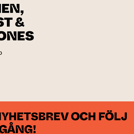
NEN,
ST &
JONES
0
an webbtjänst)
NYHETSBREV OCH FÖLJ
 GÅNG!