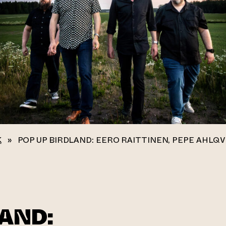
K
»
POP UP BIRDLAND: EERO RAITTINEN, PEPE AHLQV
LAND: