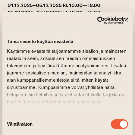
01.12.2025–05.12.2025 kl. 10.00—18.00
06.12.2025–07.12.2025 kl. 12.00—16.00
Källaren, 1 våning, Fabriken, dörr A2
(le
Tämä sivusto käyttää evästeitä
Käytämme evästeitä tarjoamamme sisällön ja mainosten
räätälöimiseen, sosiaalisen median ominaisuuksien
tukemiseen ja kävijämäärämme analysoimiseen. Lisäksi
jaamme sosiaalisen median, mainosalan ja analytiikka-
alan kumppaneillemme tietoja siitä, miten käytät
sivustoamme. Kumppanimme voivat yhdistää näitä
tietoja muihin tietoihin, joita olet antanut heille tai joita on
kerätty, kun olet käyttänyt heidän palvelujaan.
Suostumuksen
Välttämätön
valinta