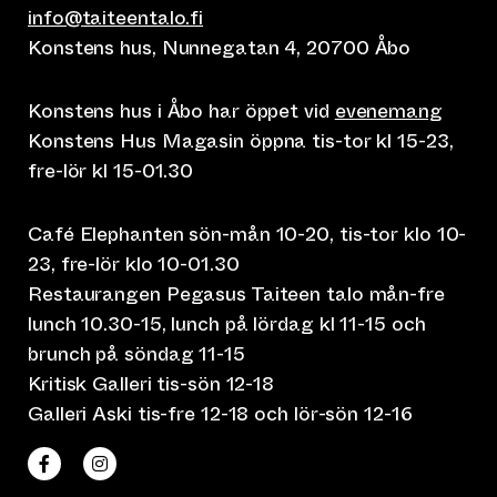
info@taiteentalo.fi
Konstens hus, Nunnegatan 4, 20700 Åbo
Konstens hus i Åbo har öppet vid
evenemang
Konstens Hus Magasin öppna tis-tor kl 15-23,
fre-lör kl 15-01.30
Café Elephanten sön-mån 10-20, tis-tor klo 10-
23, fre-lör klo 10-01.30
Restaurangen Pegasus Taiteen talo mån-fre
lunch 10.30-15, lunch på lördag kl 11-15 och
brunch på söndag 11-15
Kritisk Galleri tis-sön 12-18
Galleri Aski tis-fre 12-18 och lör-sön 12-16
(leder till annan webbtjänst)
(leder till annan webbtjänst)
Taiteen talo Facebookissa
Taiteen talo Instagramissa