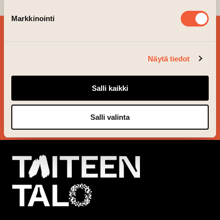
Markkinointi
BESTÄLL VÅRT
NYHETSBREV OCH
Näytä tiedot
FÖLJ VAD SOM ÄR PÅ
GÅNG!
Salli kaikki
JA TACK!
Salli valinta