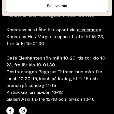
Salli valinta
info@taiteentalo.fi
Konstens hus, Nunnegatan 4, 20700 Åbo
Konstens hus i Åbo har öppet vid
evenemang
Konstens Hus Magasin öppna tis-tor kl 15-23,
fre-lör kl 15-01.30
Café Elephanten sön-mån 10-20, tis-tor klo 10-
23, fre-lör klo 10-01.30
Restaurangen Pegasus Taiteen talo mån-fre
lunch 10.30-15, lunch på lördag kl 11-15 och
brunch på söndag 11-15
Kritisk Galleri tis-sön 12-18
Galleri Aski tis-fre 12-18 och lör-sön 12-16
(leder till annan webbtjänst)
(leder till annan webbtjänst)
Taiteen talo Facebookissa
Taiteen talo Instagramissa