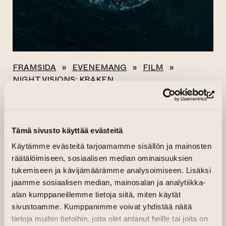
FRAMSIDA
»
EVENEMANG
»
FILM
»
NIGHT VISIONS: KRAKEN
(le
Alla evenemang
Tämä sivusto käyttää evästeitä
NIGHT VISIONS:
Käytämme evästeitä tarjoamamme sisällön ja mainosten
KRAKEN
räätälöimiseen, sosiaalisen median ominaisuuksien
tukemiseen ja kävijämäärämme analysoimiseen. Lisäksi
jaamme sosiaalisen median, mainosalan ja analytiikka-
(leder till anna
17.04.2026 kl. 21.30—23.10
Köp biljett
alan kumppaneillemme tietoja siitä, miten käytät
Kino Kilta
sivustoamme. Kumppanimme voivat yhdistää näitä
(leder till annan webbtjänst)
Arrangör:
Kino Kilta
tietoja muihin tietoihin, joita olet antanut heille tai joita on