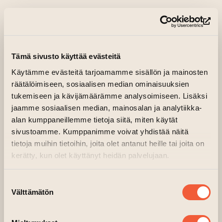
Konstens hus Magasin
Arrangör:
PIHA
(le
PIHA Wine Tastings 2026
Tämä sivusto käyttää evästeitä
Veckovisa provningar på den historiska Kloster
Käytämme evästeitä tarjoamamme sisällön ja mainosten
räätälöimiseen, sosiaalisen median ominaisuuksien
Mellangatan på Konstens hus Magasin.
tukemiseen ja kävijämäärämme analysoimiseen. Lisäksi
Under hela sommaren kommer vi att prova
jaamme sosiaalisen median, mainosalan ja analytiikka-
europeiska viner från små producenter,
alan kumppaneillemme tietoja siitä, miten käytät
sivustoamme. Kumppanimme voivat yhdistää näitä
boutiqueviner, mousserande viner och
tietoja muihin tietoihin, joita olet antanut heille tai joita on
gourmetdrycker utan alkohol utifrån olika
kerätty, kun olet käyttänyt heidän palvelujaan.
teman. Dessa avslappnade men expertledda
provningar är perfekta för både entusiaster
Suostumuksen
och nyfikna nybörjare.
Välttämätön
valinta
Guidade turer på engelska erbjuds också på