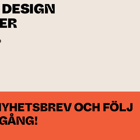
 DESIGN
ER
0
an webbtjänst)
NYHETSBREV OCH FÖLJ
 GÅNG!