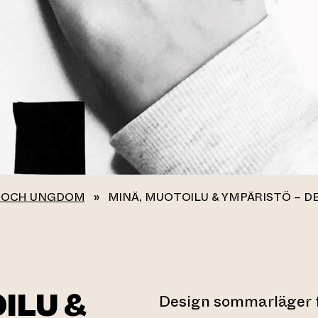
 OCH UNGDOM
»
MINÄ, MUOTOILU & YMPÄRISTÖ – 
ILU &
Design sommarläger f