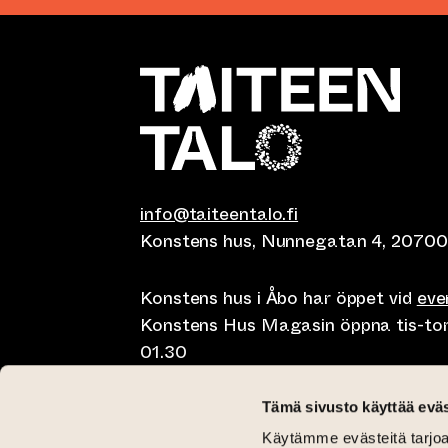
info@taiteentalo.fi
Konstens hus, Nunnegatan 4, 20700
Konstens hus i Åbo har öppet vid
ev
Konstens Hus Magasin öppna tis-tor kl
01.30
Café Elephanten sön-mån 10-20, tis-t
Tämä sivusto käyttää eväs
10-01.30
Käytämme evästeitä tarjoa