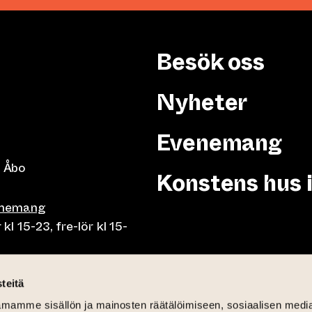
Besök oss
Nyheter
Evenemang
 Åbo
Konstens hus 
enemang
 15-23, fre-lör kl 15-
or klo 10-23, fre-lör klo
teitä
mamme sisällön ja mainosten räätälöimiseen, sosiaalisen medi