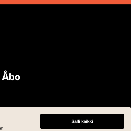
i Åbo
Salli kaikki
an