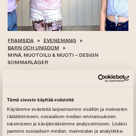
FRAMSIDA
»
EVENEMANG
»
BARN OCH UNGDOM
»
MINÄ, MUOTOILU & MUOTI – DESIGN
SOMMARLÄGER
Alla evenemang
(le
MINÄ, MUOTOILU &
Tämä sivusto käyttää evästeitä
MUOTI – DESIGN
Käytämme evästeitä tarjoamamme sisällön ja mainosten
räätälöimiseen, sosiaalisen median ominaisuuksien
SOMMARLÄGER
tukemiseen ja kävijämäärämme analysoimiseen. Lisäksi
jaamme sosiaalisen median, mainosalan ja analytiikka-