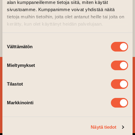
05.06.2023–09.06.2023 kl. 10.00—15.00
alan kumppaneillemme tietoja siitä, miten käytät
sivustoamme. Kumppanimme voivat yhdistää näitä
Konstens Hus
tietoja muihin tietoihin, joita olet antanut heille tai joita on
(leder till annan webbtjänst)
Arrangör:
Mekin osataan
kerätty, kun olet käyttänyt heidän palvelujaan.
MINÄ, MUOTOILU & MUOTI -design
Suostumuksen
sommarläger för barn (på finska).
Välttämätön
valinta
Mieltymykset
BESTÄLL VÅRT
NYHETSBREV OCH
Tilastot
FÖLJ VAD SOM ÄR PÅ
GÅNG!
Markkinointi
JA TACK!
Näytä tiedot