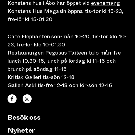
Konstens hus i Åbo har öppet vid
evenemang
Konstens Hus Magasin öppna tis-tor kl 15-23,
fre-lör kl 15-01.30
Café Elephanten sön-mån 10-20, tis-tor klo 10-
23, fre-lör klo 10-01.30
Restaurangen Pegasus Taiteen talo mån-fre
lunch 10.30-15, lunch på lördag kl 11-15 och
brunch på söndag 11-15
Kritisk Galleri tis-sön 12-18
Galleri Aski tis-fre 12-18 och lör-sön 12-16
(leder till annan webbtjänst)
(leder till annan webbtjänst)
Taiteen talo Facebookissa
Taiteen talo Instagramissa
Besök oss
Nyheter