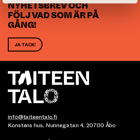
NYHETSBREV OCH
FÖLJ VAD SOM ÄR PÅ
GÅNG!
JA TACK!
info@taiteentalo.fi
Konstens hus, Nunnegatan 4, 20700 Åbo