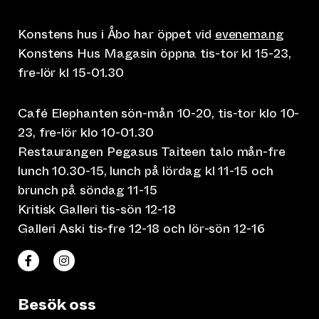
Konstens hus i Åbo har öppet vid
evenemang
Konstens Hus Magasin öppna tis-tor kl 15-23,
fre-lör kl 15-01.30
Café Elephanten sön-mån 10-20, tis-tor klo 10-
23, fre-lör klo 10-01.30
Restaurangen Pegasus Taiteen talo mån-fre
lunch 10.30-15, lunch på lördag kl 11-15 och
brunch på söndag 11-15
Kritisk Galleri tis-sön 12-18
Galleri Aski tis-fre 12-18 och lör-sön 12-16
(leder till annan webbtjänst)
(leder till annan webbtjänst)
Taiteen talo Facebookissa
Taiteen talo Instagramissa
Besök oss