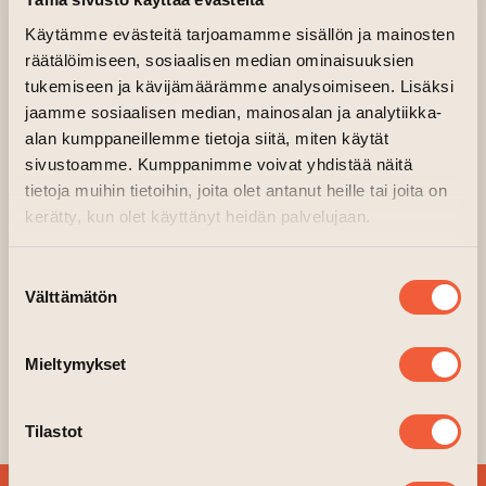
(leder till annan webbtjänst)
Arrangör:
Galleri Aski
Käytämme evästeitä tarjoamamme sisällön ja mainosten
Irina Laaja
’s utställning
World Famous
räätälöimiseen, sosiaalisen median ominaisuuksien
Supersta
r är på Galleri Aski 27.3.-12.4.2026.
tukemiseen ja kävijämäärämme analysoimiseen. Lisäksi
jaamme sosiaalisen median, mainosalan ja analytiikka-
Irina Laaja (f. 1989 i Vasa) arbetar främst med
alan kumppaneillemme tietoja siitä, miten käytät
textil och mixed media skulptur, men även foto,
sivustoamme. Kumppanimme voivat yhdistää näitä
video och performance.Kroppen är ofta
tietoja muihin tietoihin, joita olet antanut heille tai joita on
kerätty, kun olet käyttänyt heidän palvelujaan.
närvarande och dess komplexitet och
signifikation fascinerar henne; hur något så
Suostumuksen
konkret och enkelt också kan vara så
Välttämätön
valinta
komplicerat och svårt. Hur synsätt på, och
definitioner av, sexualitet, normalitet och
Mieltymykset
obscenitet är vävda igenom vår fysik och
undermedvetna.
Tilastot