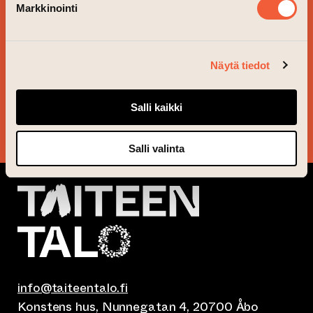
Markkinointi
BESTÄLL VÅRT
NYHETSBREV OCH
FÖLJ VAD SOM ÄR PÅ
Näytä tiedot
GÅNG!
Salli kaikki
JA TACK!
Salli valinta
info@taiteentalo.fi
Konstens hus, Nunnegatan 4, 20700 Åbo