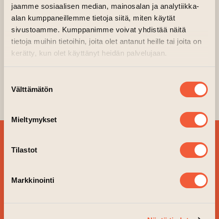
jaamme sosiaalisen median, mainosalan ja analytiikka-
24.07.2025 kl. 18.00—21.00
alan kumppaneillemme tietoja siitä, miten käytät
Konstens hus Magasin
sivustoamme. Kumppanimme voivat yhdistää näitä
Arrangör: Konstens hus Magasin
tietoja muihin tietoihin, joita olet antanut heille tai joita on
kerätty, kun olet käyttänyt heidän palvelujaan.
DJ Janne ”Slammin” Salminen i Konstens Hus
Magasin på torsdag 24.7.
Suostumuksen
Välttämätön
valinta
Välkommen att njuta av kvällen!
Mieltymykset
BESTÄLL VÅRT
Tilastot
NYHETSBREV OCH
FÖLJ VAD SOM ÄR PÅ
Markkinointi
GÅNG!
JA TACK!