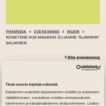
FRAMSIDA
»
EVENEMANG
»
MUSIK
»
KONSTENS HUS MAGASIN: DJ JANNE ”SLAMMIN”
SALMINEN
Alla evenemang
KONSTENS HUS
(le
MAGASIN: DJ
Tämä sivusto käyttää evästeitä
JANNE ”SLAMMIN”
Käytämme evästeitä tarjoamamme sisällön ja mainosten
SALMINEN
räätälöimiseen, sosiaalisen median ominaisuuksien
tukemiseen ja kävijämäärämme analysoimiseen. Lisäksi