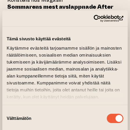
Konstens hus Magasin
Sommarens mest avslappnade After
Work-evenemang äger rum i Konstens
hus Magasin!
(le
Under sommartisdagarna tar olika hyresgäster
Tämä sivusto käyttää evästeitä
från Konstens hus i Åbo varje vecka plats
bakom DJ-båset för att sätta ihop sin egen
Käytämme evästeitä tarjoamamme sisällön ja mainosten
räätälöimiseen, sosiaalisen median ominaisuuksien
soundtrack för sommarkvällen. Förvänta dig
tukemiseen ja kävijämäärämme analysoimiseen. Lisäksi
unika musikval, nya favoriter och en stämning
jaamme sosiaalisen median, mainosalan ja analytiikka-
som skiftar från vecka till vecka.
alan kumppaneillemme tietoja siitä, miten käytät
sivustoamme. Kumppanimme voivat yhdistää näitä
Mellan kl. 17 och 21 bjuder musiken in dig att
tietoja muihin tietoihin, joita olet antanut heille tai joita on
stanna till en stund efter jobbet – för att njuta
kerätty, kun olet käyttänyt heidän palvelujaan.
av vänner, sommaren och det som Magasin-
restaurangerna har att erbjuda.
Suostumuksen
Välttämätön
Restaurangerna har öppet kl. 15–23.
valinta
En ny DJ varje tisdag kl. 17–21.