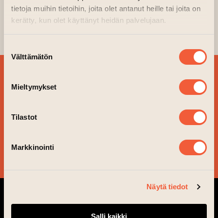
tietoja muihin tietoihin, joita olet antanut heille tai joita on
Kino Kilta
kerätty, kun olet käyttänyt heidän palvelujaan.
(leder till annan webbtjänst)
Arrangör:
Kino Kilta
Suostumuksen
Välttämätön
valinta
BESTÄLL VÅRT
Mieltymykset
NYHETSBREV OCH
FÖLJ VAD SOM ÄR PÅ
Tilastot
GÅNG!
Markkinointi
JA TACK!
Näytä tiedot
Salli kaikki