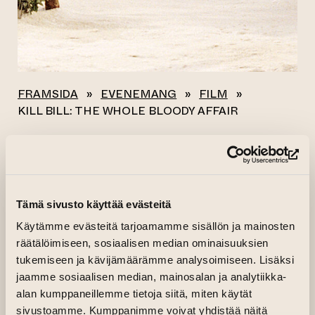
FRAMSIDA
»
EVENEMANG
»
FILM
»
KILL BILL: THE WHOLE BLOODY AFFAIR
Alla evenemang
(le
KILL BILL: THE
Tämä sivusto käyttää evästeitä
WHOLE BLOODY
Käytämme evästeitä tarjoamamme sisällön ja mainosten
AFFAIR
räätälöimiseen, sosiaalisen median ominaisuuksien
tukemiseen ja kävijämäärämme analysoimiseen. Lisäksi
jaamme sosiaalisen median, mainosalan ja analytiikka-
(leder till anna
01.03.2026 kl. 12.00—16.35
Köp biljett
alan kumppaneillemme tietoja siitä, miten käytät
(leder till ann
05.03.2026 kl. 18.00—22.35
Köp biljett
sivustoamme. Kumppanimme voivat yhdistää näitä