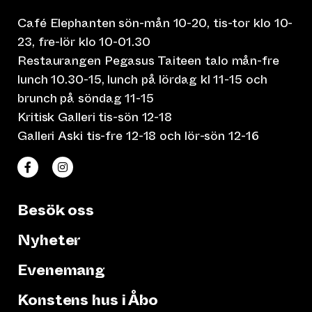
Café Elephanten sön-mån 10-20, tis-tor klo 10-
23, fre-lör klo 10-01.30
Restaurangen Pegasus Taiteen talo mån-fre
lunch 10.30-15, lunch på lördag kl 11-15 och
brunch på söndag 11-15
Kritisk Galleri tis-sön 12-18
Galleri Aski tis-fre 12-18 och lör-sön 12-16
(leder till annan webbtjänst)
(leder till annan webbtjänst)
Taiteen talo Facebookissa
Taiteen talo Instagramissa
Besök oss
Nyheter
Evenemang
Konstens hus i Åbo