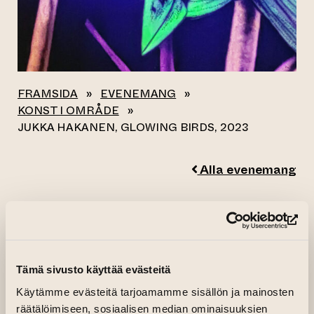
FRAMSIDA
»
EVENEMANG
»
KONST I OMRÅDE
»
JUKKA HAKANEN, GLOWING BIRDS, 2023
Alla evenemang
JUKKA HAKANEN,
(le
GLOWING
BIRDS, 2023
Tämä sivusto käyttää evästeitä
Käytämme evästeitä tarjoamamme sisällön ja mainosten
06.12.2023–18.12.2023 kl. 08.00—23.00
räätälöimiseen, sosiaalisen median ominaisuuksien