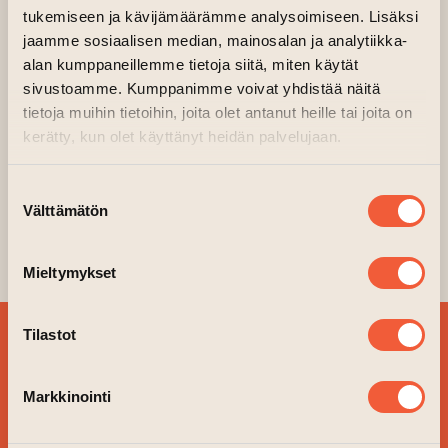
tukemiseen ja kävijämäärämme analysoimiseen. Lisäksi
Konstvägg
jaamme sosiaalisen median, mainosalan ja analytiikka-
Jukka Hakanen, Glowing birds, 2023
alan kumppaneillemme tietoja siitä, miten käytät
sivustoamme. Kumppanimme voivat yhdistää näitä
Glowing Birds är den andra konstverk av
tietoja muihin tietoihin, joita olet antanut heille tai joita on
Jukka Hakanen på konstväggen.
kerätty, kun olet käyttänyt heidän palvelujaan.
Konstverken är gjort med fluorescerande
färg som lyser i UV ljus.
Suostumuksen
Välttämätön
valinta
Konstväggens nyaste konstverk kan ses tills
18.12.2023
Mieltymykset
Tilastot
BESTÄLL VÅRT
NYHETSBREV OCH
Markkinointi
FÖLJ VAD SOM ÄR PÅ
GÅNG!