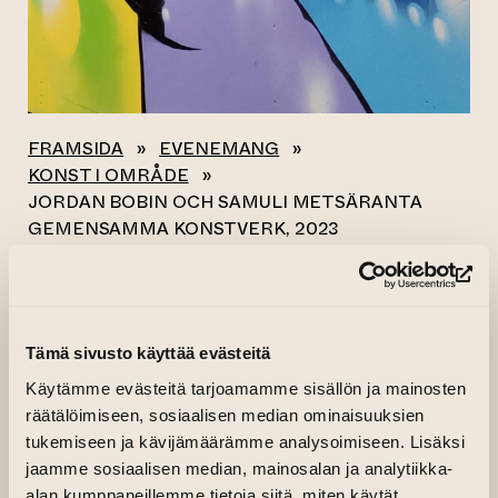
FRAMSIDA
»
EVENEMANG
»
KONST I OMRÅDE
»
JORDAN BOBIN OCH SAMULI METSÄRANTA
GEMENSAMMA KONSTVERK, 2023
(le
Alla evenemang
JORDAN BOBIN OCH
Tämä sivusto käyttää evästeitä
Käytämme evästeitä tarjoamamme sisällön ja mainosten
SAMULI
räätälöimiseen, sosiaalisen median ominaisuuksien
METSÄRANTA
tukemiseen ja kävijämäärämme analysoimiseen. Lisäksi
jaamme sosiaalisen median, mainosalan ja analytiikka-
GEMENSAMMA
alan kumppaneillemme tietoja siitä, miten käytät