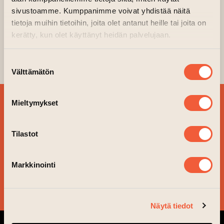
KONSTVERK, 2023
sivustoamme. Kumppanimme voivat yhdistää näitä
tietoja muihin tietoihin, joita olet antanut heille tai joita on
kerätty, kun olet käyttänyt heidän palvelujaan.
27.09.2023–08.10.2023 kl. 08.00—23.00
Konst vägg
Suostumuksen
Välttämätön
valinta
BESTÄLL VÅRT
Mieltymykset
NYHETSBREV OCH
FÖLJ VAD SOM ÄR PÅ
Tilastot
GÅNG!
Markkinointi
JA TACK!
Näytä tiedot