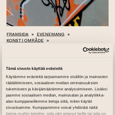
FRAMSIDA
»
EVENEMANG
»
KONST I OMRÅDE
»
JEANS, ROUGH RUGGED AND RAW (2023)
(le
Alla evenemang
Tämä sivusto käyttää evästeitä
JEANS, ROUGH
Käytämme evästeitä tarjoamamme sisällön ja mainosten
räätälöimiseen, sosiaalisen median ominaisuuksien
RUGGED AND RAW
tukemiseen ja kävijämäärämme analysoimiseen. Lisäksi
(2023)
jaamme sosiaalisen median, mainosalan ja analytiikka-
alan kumppaneillemme tietoja siitä, miten käytät
sivustoamme. Kumppanimme voivat yhdistää näitä
17.08.2023–03.09.2023 kl. 08.00—22.00
tietoja muihin tietoihin, joita olet antanut heille tai joita on