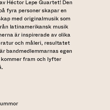
 av Héctor Lepe Quartet! Den
på fyra personer skapar en
skap med originalmusik som
rån latinamerikansk musik
erna är inspirerade av olika
ratur och måleri, resultatet
k där bandmedlemmarnas egen
t kommer fram och lyfter
å.
rummor