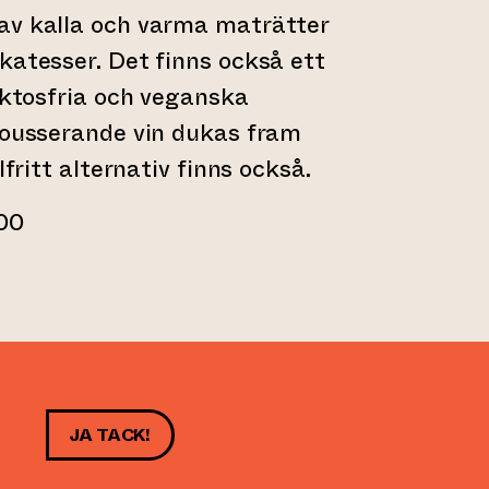
av kalla och varma maträtter
katesser. Det finns också ett
laktosfria och veganska
mousserande vin dukas fram
lfritt alternativ finns också.
.00
JA TACK!