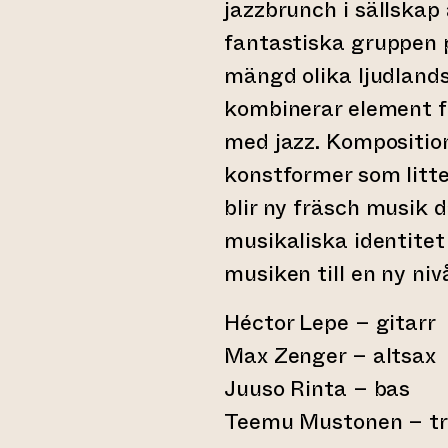
jazzbrunch i sällskap
fantastiska gruppen 
mängd olika ljudland
kombinerar element f
med jazz. Komposition
konstformer som litte
l annan webbtjänst)
blir ny fräsch musi
musikaliska identite
musiken till en ny niv
Héctor Lepe – gitarr
Max Zenger – altsax
Juuso Rinta – bas
Teemu Mustonen – t