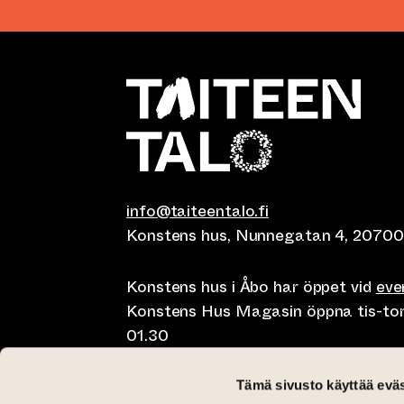
info@taiteentalo.fi
Konstens hus, Nunnegatan 4, 20700
Konstens hus i Åbo har öppet vid
ev
Konstens Hus Magasin öppna tis-tor kl
01.30
Café Elephanten sön-mån 10-20, tis-t
Tämä sivusto käyttää eväs