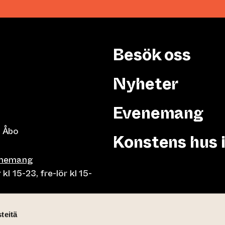
Besök oss
Nyheter
Evenemang
 Åbo
Konstens hus 
enemang
 15-23, fre-lör kl 15-
or klo 10-23, fre-lör klo
teitä