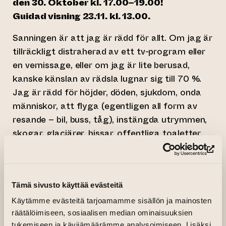
den 30. Oktober kl. 17.00–19.00!
Guidad visning 23.11. kl. 13.00.
Sanningen är att jag är rädd för allt. Om jag är
tillräckligt distraherad av ett tv-program eller
en vernissage, eller om jag är lite berusad,
kanske känslan av rädsla lugnar sig till 70 %.
Jag är rädd för höjder, döden, sjukdom, onda
människor, att flyga (egentligen all form av
resande – bil, buss, tåg), instängda utrymmen,
skogar, glaciärer, hissar, offentliga toaletter,
källare, vindar, krig, klimatförändringar,
(le
insekter, björnar, skällande hundar, hajar, ormar,
vargar, höga ljud, starka lukter, mögel, svamp.
Tämä sivusto käyttää evästeitä
Jag är rädd för att falla och slå ut tänderna
(igen). Jag är rädd för gamla cismän, särskilt
Käytämme evästeitä tarjoamamme sisällön ja mainosten
räätälöimiseen, sosiaalisen median ominaisuuksien
läkare, skådespelare, musiker, män med vita
tukemiseen ja kävijämäärämme analysoimiseen. Lisäksi