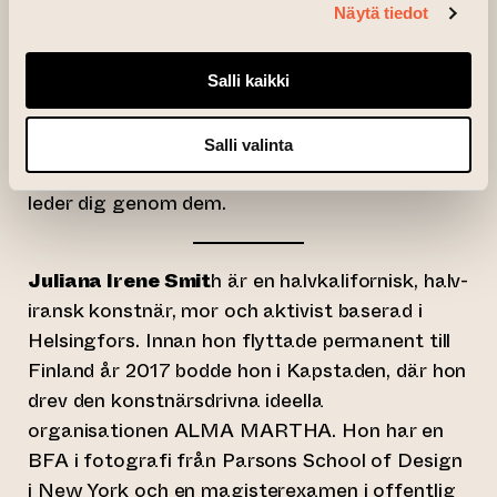
Näytä tiedot
fotografier och collage på stora, handfärgade
hushållstyger. Här kan man möta sina rädslor i
ljuset. I galleriet på nedervåningen är verken
Salli kaikki
mörkare och mer rumsligt påträngande. Den
svarta humorn leder oss genom de mörka
Salli valinta
tankarna. Om du behöver, är jag din vän och
leder dig genom dem.
Juliana Irene Smit
h är en halvkalifornisk, halv-
iransk konstnär, mor och aktivist baserad i
Helsingfors. Innan hon flyttade permanent till
Finland år 2017 bodde hon i Kapstaden, där hon
drev den konstnärsdrivna ideella
organisationen ALMA MARTHA. Hon har en
BFA i fotografi från Parsons School of Design
i New York och en magisterexamen i offentlig