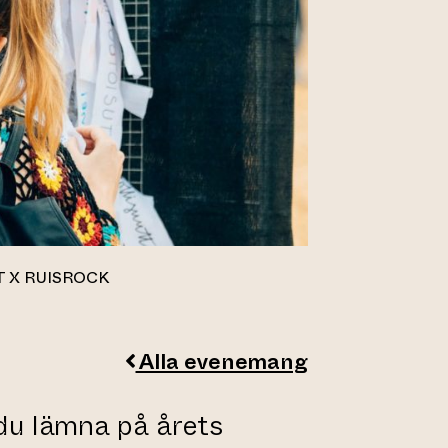
T X RUISROCK
Alla evenemang
l du lämna på årets