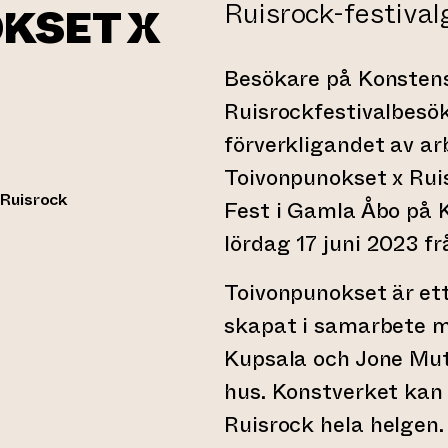
Ruisrock-festival
KSET X
Besökare på Konstens
Ruisrockfestivalbesök
förverkligandet av ar
Toivonpunokset x Rui
 Ruisrock
Fest i Gamla Åbo på 
lördag 17 juni 2023 frå
Toivonpunokset är ett
skapat i samarbete m
Kupsala och Jone Mut
hus. Konstverket kan 
Ruisrock hela helgen.