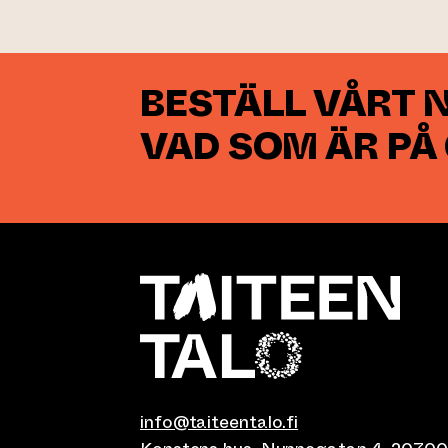
BESTÄLL VÅRT 
VAD SOM ÄR PÅ
info@taiteentalo.fi