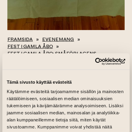
FRAMSIDA
»
EVENEMANG
»
FEST I GAMLA ÅBO
»
FEST I GAMLA ÅBO: SMÅFÖRLAGENS
BOKFÖRSÄLJNING
(le
Alla evenemang
Tämä sivusto käyttää evästeitä
Käytämme evästeitä tarjoamamme sisällön ja mainosten
FEST I GAMLA ÅBO:
räätälöimiseen, sosiaalisen median ominaisuuksien
SMÅFÖRLAGENS
tukemiseen ja kävijämäärämme analysoimiseen. Lisäksi
jaamme sosiaalisen median, mainosalan ja analytiikka-
BOKFÖRSÄLJNING
alan kumppaneillemme tietoja siitä, miten käytät
sivustoamme. Kumppanimme voivat yhdistää näitä